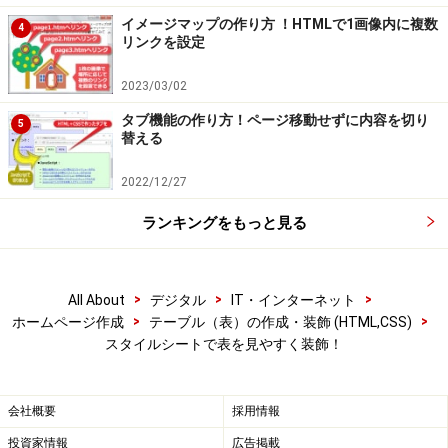
イメージマップの作り方 ！HTMLで1画像内に複数
4
リンクを設定
2023/03/02
タブ機能の作り方！ページ移動せずに内容を切り
5
替える
2022/12/27
ランキングをもっと見る
>
>
>
All About
デジタル
IT・インターネット
>
>
ホームページ作成
テーブル（表）の作成・装飾 (HTML,CSS)
スタイルシートで表を見やすく装飾！
会社概要
採用情報
投資家情報
広告掲載