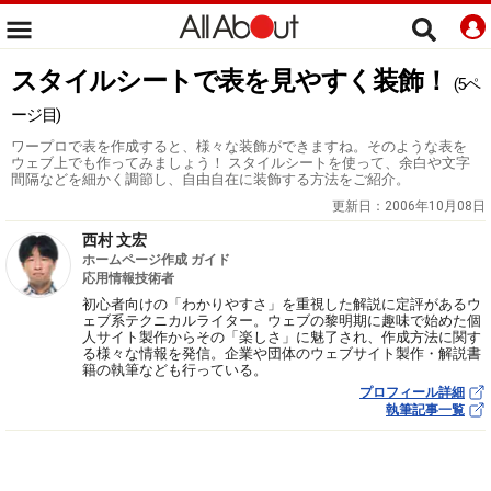
スタイルシートで表を見やすく装飾！
(5ペ
ージ目)
ワープロで表を作成すると、様々な装飾ができますね。そのような表を
ウェブ上でも作ってみましょう！ スタイルシートを使って、余白や文字
間隔などを細かく調節し、自由自在に装飾する方法をご紹介。
更新日：
2006年10月08日
西村 文宏
ホームページ作成 ガイド
応用情報技術者
初心者向けの「わかりやすさ」を重視した解説に定評があるウ
ェブ系テクニカルライター。ウェブの黎明期に趣味で始めた個
人サイト製作からその「楽しさ」に魅了され、作成方法に関す
る様々な情報を発信。企業や団体のウェブサイト製作・解説書
籍の執筆なども行っている。
プロフィール詳細
執筆記事一覧