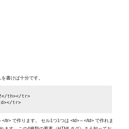
Lを書けば十分です。
/th></tr>
d></tr>
>～</tr> で作ります。 セル1つ1つは <td>～</td> で作れま
 で作れます。この4種類の要素（HTMLタグ）さえ知ってお