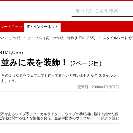
スマートフォン
IT・インターネット
ムページ作成
テーブル（表）の作成・装飾 (HTML,CSS)
スタイルシートで
ML,CSS)
ロ並みに表を装飾！
(2ページ目)
。そのような表をウェブ上でも作ってみたいと思いませんか？ スタイルシ
りましょう。
更新日：2006年10月07日
定評があるウェブ系テクニカルライター。ウェブの黎明期に趣味で始めた個
成方法に関する様々な情報を発信。企業や団体のウェブサイト製作・解説書
...続きを読む