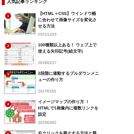
人気記事ランキング
【HTML＋CSS】ウインドウ幅
1
に合わせて画像サイズを変化さ
せる方法
2021/12/23
100種類以上ある！ ウェブ上で
2
使える矢印記号(絵文字)
2019/01/17
2段階に連動するプルダウンメニ
3
ューの作り方
2017/01/01
イメージマップの作り方 ！
4
HTMLで1画像内に複数リンクを
設定
2023/03/02
右クリックを禁止する方法と禁