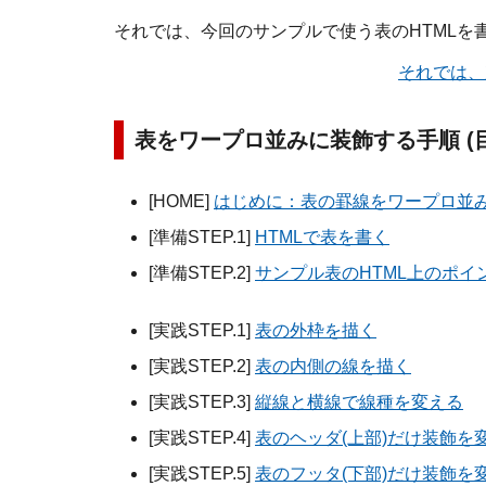
それでは、今回のサンプルで使う表のHTMLを
それでは、次
表をワープロ並みに装飾する手順 (目
[HOME]
はじめに：表の罫線をワープロ並
[準備STEP.1]
HTMLで表を書く
[準備STEP.2]
サンプル表のHTML上のポイ
[実践STEP.1]
表の外枠を描く
[実践STEP.2]
表の内側の線を描く
[実践STEP.3]
縦線と横線で線種を変える
[実践STEP.4]
表のヘッダ(上部)だけ装飾を
[実践STEP.5]
表のフッタ(下部)だけ装飾を