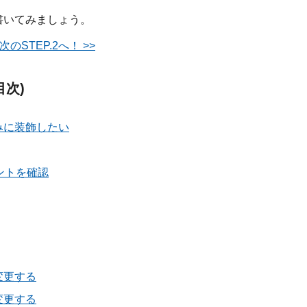
書いてみましょう。
のSTEP.2へ！ >>
次)
みに装飾したい
ントを確認
変更する
変更する