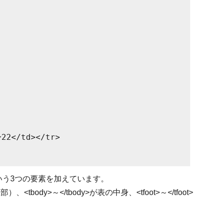
</td></tr>
oot という3つの要素を加えています。
<tbody>～</tbody>が表の中身、<tfoot>～</tfoot>