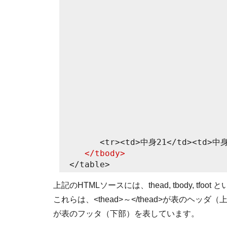
<tr><td>中身21</td><td>中身22
</tbody>
</table>
上記のHTMLソースには、thead, tbody, tf
これらは、<thead>～</thead>が表のヘッダ（上部）、
が表のフッタ（下部）を表しています。