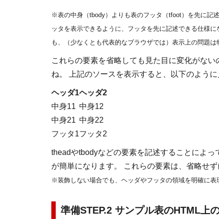
※表の中身（tbody）よりも表のフッタ（tfoot）を先
ッタを表示できるように、フッタを先に記述できる仕様になって
も、（少なくとも代表的なブラウザでは）表示上の問題は
これらの要素を省略しても見た目に変化がない
ね。 上記のソースを表示すると、以下のように
ヘッダ1
ヘッダ2
中身11
中身12
中身21
中身22
フッタ1
フッタ2
theadやtbodyなどの要素を記述すること
が簡単になります。 これらの要素は、省略せ
※装飾しない場合でも、ヘッダやフッタの領域を明確に表
準備STEP.2 サンプル表のHTML