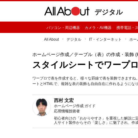
デジタル
パソコン・周辺機器
カメラ・AV機器
携帯電話・
All About
デジタル
IT・インターネット
ホー
ホームページ作成
／テーブル（表）の作成・装飾 (HT
スタイルシートでワープ
ワープロで表を作成すると、様々な罫線で表を装飾できますね
ートとHTMLで、複雑な表の装飾も自由自在に作れるようにな
西村 文宏
ホームページ作成 ガイド
応用情報技術者
初心者向けの「わかりやすさ」を重視した解説に
人サイト製作からその「楽しさ」に魅了され、作
籍の執筆なども行っている。