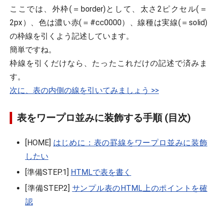
ここでは、外枠(＝border)として、太さ2ピクセル(＝
2px）、色は濃い赤(＝#cc0000）、線種は実線(＝solid)
の枠線を引くよう記述しています。
簡単ですね。
枠線を引くだけなら、たったこれだけの記述で済みま
す。
次に、表の内側の線を引いてみましょう >>
表をワープロ並みに装飾する手順 (目次)
[HOME]
はじめに：表の罫線をワープロ並みに装飾
したい
[準備STEP.1]
HTMLで表を書く
[準備STEP.2]
サンプル表のHTML上のポイントを確
認