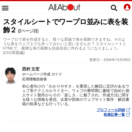
スタイルシートでワープロ並みに表を装
飾２
(2ページ目)
ワープロで表を作成すると、様々な罫線で表を装飾できますね。そのよ
うな表をウェブ上でも作ってみたいと思いませんか？ スタイルシートと
HTMLで、複雑な表の装飾も自由自在に作れるようになりましょう。
(CSS実践編)
更新日：
2006年10月08日
西村 文宏
ホームページ作成 ガイド
応用情報技術者
初心者向けの「わかりやすさ」を重視した解説に定評があるウ
ェブ系テクニカルライター。ウェブの黎明期に趣味で始めた個
人サイト製作からその「楽しさ」に魅了され、作成方法に関す
る様々な情報を発信。企業や団体のウェブサイト製作・解説書
籍の執筆なども行っている。
プロフィール詳細
執筆記事一覧