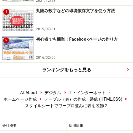
2021/12/23
丸囲み数字などの環境依存文字を使う方法
4
2019/07/31
初心者でも簡単！Facebookページの作り方
5
2016/02/06
ランキングをもっと見る
>
>
>
All About
デジタル
IT・インターネット
>
>
ホームページ作成
テーブル（表）の作成・装飾 (HTML,CSS)
スタイルシートでワープロ並みに表を装飾２
会社概要
採用情報