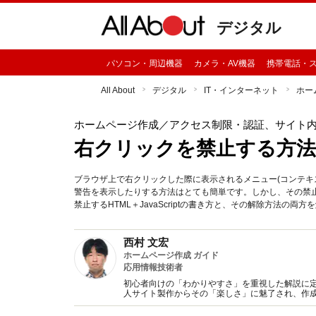
デジタル
パソコン・周辺機器
カメラ・AV機器
携帯電話・
All About
デジタル
IT・インターネット
ホー
ホームページ作成
／アクセス制限・認証、サイト
右クリックを禁止する方法
ブラウザ上で右クリックした際に表示されるメニュー(コンテキ
警告を表示したりする方法はとても簡単です。しかし、その禁止
禁止するHTML＋JavaScriptの書き方と、その解除方法の両方
西村 文宏
ホームページ作成 ガイド
応用情報技術者
初心者向けの「わかりやすさ」を重視した解説に
人サイト製作からその「楽しさ」に魅了され、作
籍の執筆なども行っている。