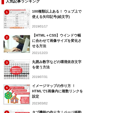
人気記事ランキング
100種類以上ある！ ウェブ上で
1
使える矢印記号(絵文字)
2019/01/17
【HTML＋CSS】ウインドウ幅
2
に合わせて画像サイズを変化さ
せる方法
2021/12/23
丸囲み数字などの環境依存文字
3
を使う方法
2019/07/31
イメージマップの作り方 ！
4
HTMLで1画像内に複数リンクを
設定
2023/03/02
タブ機能の作り方！ページ移動