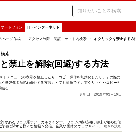
スマートフォン
IT・インターネット
ムページ作成
アクセス制限・認証、サイト内検索
右クリックを禁止する方法
内検索
と禁止を解除(回避)する方法
ストメニュー)の表示を禁止したり、コピー操作を無効化したり、その際に
や無効化を解除(回避)する方法もとても簡単です。右クリックやコピーを
を解説。
更新日：2019年03月19日
定評があるウェブ系テクニカルライター。ウェブの黎明期に趣味で始めた個
成方法に関する様々な情報を発信。企業や団体のウェブサイト製作・解説書
...続きを読む