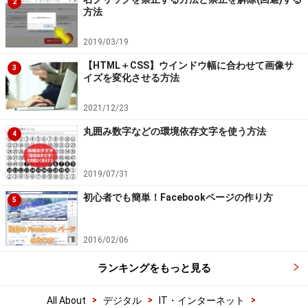
2
方法
2019/03/19
【HTML＋CSS】ウインドウ幅に合わせて画像サ
3
イズを変化させる方法
2021/12/23
丸囲み数字などの環境依存文字を使う方法
4
2019/07/31
初心者でも簡単！Facebookページの作り方
5
2016/02/06
ランキングをもっと見る
>
>
>
All About
デジタル
IT・インターネット