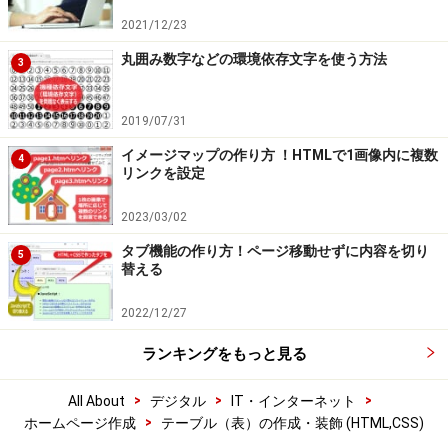
2021/12/23
丸囲み数字などの環境依存文字を使う方法
3
2019/07/31
イメージマップの作り方 ！HTMLで1画像内に複数
4
リンクを設定
2023/03/02
タブ機能の作り方！ページ移動せずに内容を切り
5
替える
2022/12/27
ランキングをもっと見る
>
>
>
All About
デジタル
IT・インターネット
>
ホームページ作成
テーブル（表）の作成・装飾 (HTML,CSS)