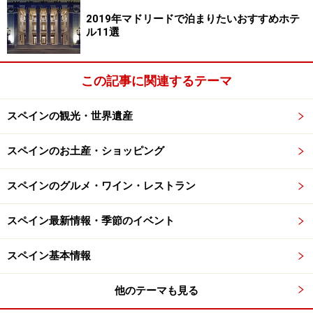
ます。
2019年マドリードで泊まりたいおすすめホテ
ル11選
次は、行きたい都市や、興味のある地域が含まれている
か。もしくはツアープランで重点が置かれているかどう
この記事に関連するテーマ
か。例えば南部のアンダルシア地方に興味があるなら、
バルセロナやマドリッドの日数が長いともったいない！
スペインの観光・世界遺産
逆にバルセロナのアントニオ・ガウディの建築物にとっ
ても興味があるのに、1日だけの滞在で観光ポイントを
スペインのお土産・ショッピング
ざっと回るのみ、なんてのもちょっと残念。
スペインのグルメ・ワイン・レストラン
さらに細かいところを見ていきましょう。昼食、夕食が
含まれているか。グルメな人には含まれていないツアー
スペイン最新情報・季節のイベント
をおすすめします。ガイドの他の記事（
スペイン料理
、
スペイン基本情報
バルセロナのスペイン料理レストラン
、
バルセロナの各
国料理レストラン
）にもありますし、今やおいしいレス
他のテーマも見る
トランの情報が溢れています。せっかくなら、情報を収