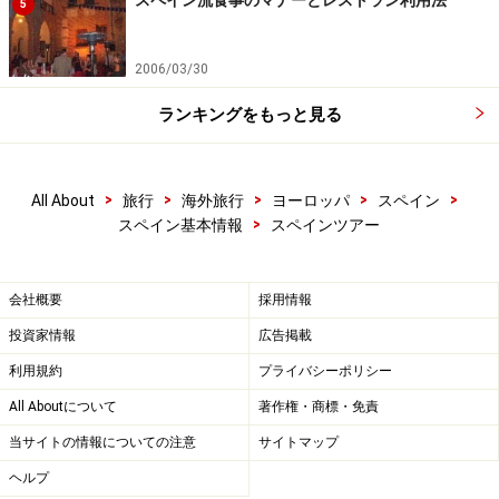
5
現地で申し込めるオプショナルツアー
2006/03/30
ランキングをもっと見る
アンダルシア地方のツアーには必ず組み込まれているアルハ
>
>
>
>
>
All About
旅行
海外旅行
ヨーロッパ
スペイン
ンブラ宮殿
>
スペイン基本情報
スペインツアー
添乗員さん同行のツアーで、フリーの時間がある場合、
大抵いくつかのオプショナルツアーが提供されます。同
会社概要
採用情報
じツアーの顔なじみの人たちで参加できるので、出発、
投資家情報
広告掲載
解散の場所の心配もいりません。
利用規約
プライバシーポリシー
All Aboutについて
著作権・商標・免責
でももし、そのオプショナルツアーが気に入らなかった
当サイトの情報についての注意
サイトマップ
り、他に是非とも行ってみたい場所などがある場合は、
ヘルプ
現地でも申し込める他のオプショナルツアーに参加して