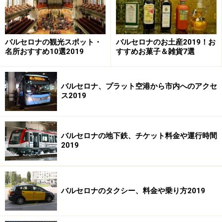
ツアーで必ず訪れる、バルセロナのカサ・バトリョ
バルセロナの観光スポット・
バルセロナのお土産2019！お
名所おすすめ10選2019
すすめお菓子＆雑貨7選
当たり前ですが、まずは何日間旅行できるかで参加可能
なツアーを最初に選別します。時差の関係で、ヨーロッ
パ乗り継ぎ便なら日本を朝発つ飛行機は、その日中に到
バルセロナ、プラット空港から市内へのアクセ
ス2019
着しますが、帰国の場合は次の日到着となります。その
辺りも忘れずに計算に入れましょう。
バルセロナの地下鉄、チケット料金や運行時間
次は、添乗員同行か、同行だけど自由時間も多いプラン
2019
か、完全フリーのプランかを見ていきましょう。自由時
間が多いプランでも大抵オプショナルツアーがついてい
るので、時間をもて余してしまうかも……という心配はあ
バルセロナのタクシー、料金や乗り方2019
まりありません。完全フリーのプランでも、面倒なホテ
ルの約などをしなくていい分個人旅行よりは楽！と言え