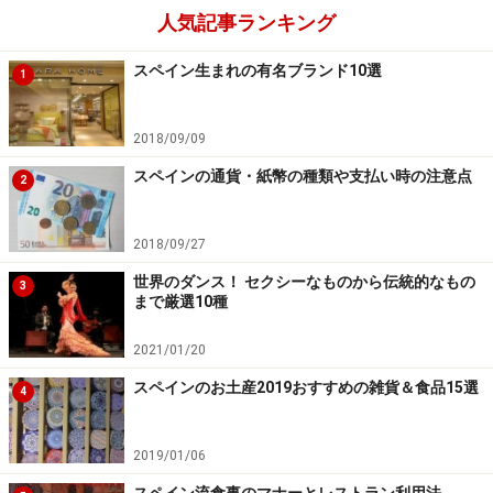
集しておいしいものを食べましょうよ。もう二度と来ら
人気記事ランキング
れないかもしれないんですから！ 一方で、あまり食べ物
に興味がない、もしくはどっちみち日本食しか好きでは
スペイン生まれの有名ブランド10選
1
ないという人は食事込みのツアーがよいのでは。とりあ
えず、この町ではこれを食べとけ！という定番料理を食
2018/09/09
べさせてくれます。
スペインの通貨・紙幣の種類や支払い時の注意点
2
最後に、ツアーに組み込まれているホテルにも注目しま
2018/09/27
しょう。フリープランの多いツアーなら、動きやすい場
所に立地しているか、部屋はツインかダブルか、バスタ
世界のダンス！ セクシーなものから伝統的なもの
3
まで厳選10種
ブはあるかないか。パンフレットなどに書いていない場
合は、面倒くさがらず問い合わせまるようにしましょ
2021/01/20
う。
スペインのお土産2019おすすめの雑貨＆食品15選
4
ホテルについて詳細はこちら＞＞＞
スペインのホテル
、
2019/01/06
バルセロナのホテル
スペイン流食事のマナーとレストラン利用法