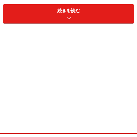
続きを読む
一方の個人旅行は、渡航前のプラン立ての段階を楽しめ
る人におすすめ。自分だけのオリジナルの旅行なら、好
きな都市のみ好きな期間、好きなホテルに滞在でき、好
きなレストランでご飯を食べ、観光スポットを回るため
に急かされることもありません。
メリット・デメリットがある、ツアーと個人旅行です
が、この記事ではどちらを選んでも後悔することなくス
ペインを満喫できるよう選ぶポイントなどをご紹介して
います！