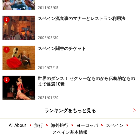
2011/03/05
スペイン流食事のマナーとレストラン利用法
3
2006/03/30
スペイン闘牛のチケット
4
2010/07/15
世界のダンス！ セクシーなものから伝統的なもの
5
まで厳選10種
2021/01/20
ランキングをもっと見る
>
>
>
>
>
All About
旅行
海外旅行
ヨーロッパ
スペイン
スペイン基本情報