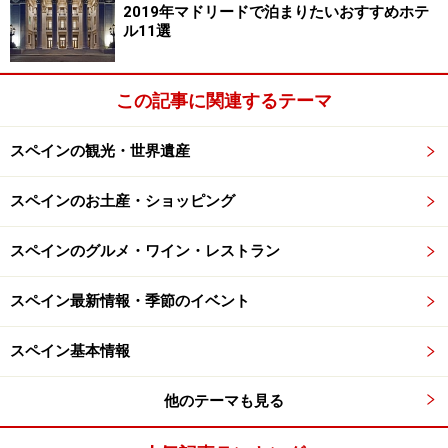
2019年マドリードで泊まりたいおすすめホテ
偶然近くにあれば、ホテルのお手洗いを借りるのもいい
ル11選
アイデアです。必ずレセプションに声をかけてくださ
い。
この記事に関連するテーマ
スペインの観光・世界遺産
トイレの利用で気を付けたいこと
スペインのお土産・ショッピング
サグラダファミリア付近の通りにある公衆トイレ。50センテ
スペインのグルメ・ワイン・レストラン
ィモが必要
スペイン最新情報・季節のイベント
スペインのトイレには、便器の蓋や便座がないことが
多々あります。清潔でないことも多いので、中腰で用を
スペイン基本情報
足す、もしくはウェットティッシュなどを持ち歩いて利
用前に掃除するくらいのつもりでいてください。
他のテーマも見る