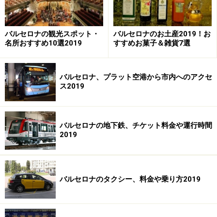
バルセロナの観光スポット・
バルセロナのお土産2019！お
名所おすすめ10選2019
すすめお菓子＆雑貨7選
トイレ利用のみはお断りの張り紙がある場合も
バルセロナ、プラット空港から市内へのアクセ
「マクドナルド」や「パンズ＆カンパニー」「バーガー
ス2019
キング」などファーストフード店は、注文をしなくても
利用できますが、近年できた新しい店のなかにはレシー
トに記載されているコード番号が必要なところもありま
バルセロナの地下鉄、チケット料金や運行時間
2019
す。
バルセロナのタクシー、料金や乗り方2019
穴場はホテル