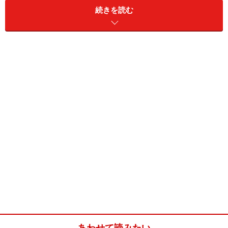
バルセロナであれば、「サグラダ・ファミリア」、「カ
続きを読む
サ・ミラ」、「カサ・バトリョ」、「ピカソ美術館」、
「ミロ美術館」などがあげられます。トイレの数も多
く、清掃もそこそこ行き届いている場合が多いです。
バルセロナ、マドリードをはじめバレンシア、セビリ
ア、グラナダなどスペイン中のほとんどの都市にある大
型デパート「エル・コルテ・イングレス」もメジャーな
スポットでしょう。というのも「エル・コルテ・イング
レス」はどこでもたいてい街の中心部にあるので、観光
の際に寄るのにとても便利です。バルセロナでは、パセ
ジ・デ・グラシア通りにあるショッピングモール「ブレ
バルド・ロサ」内の地下のお手洗いも穴場です。カタル
ーニャ広場のショッピングモール「エル・トリアング
レ」にも無料の公衆トイレがあります。
あわせて読みたい