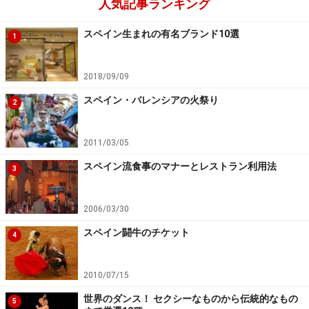
またトイレ全体や、個室内の電気が数分で自動できれる
人気記事ランキング
節電タイプのところもあります。利用中に突然真っ暗
スペイン生まれの有名ブランド10選
1
に……ということもあるので、暗闇でもサイド押せるよ
う、電気のボタンの位置は大体覚えておきましょう。
2018/09/09
スペイン・バレンシアの火祭り
2
※記事内容は執筆時点のものです。最新の内容をご確認くださ
い。
※海外を訪れる際には最新情報の入手に努め、「
外務省 海外安全
2011/03/05
ホームページ
」を確認するなど、安全確保に十分注意を払ってく
ださい。
スペイン流食事のマナーとレストラン利用法
3
2006/03/30
スペイン闘牛のチケット
4
2010/07/15
世界のダンス！ セクシーなものから伝統的なもの
5