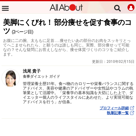
美脚にくびれ！ 部分痩せを促す食事のコ
ツ
(2ページ目)
お腹に二の腕、太ももに足首……痩せたいあの部分のお肉をスッキリとっ
てへこませられたら、と願うのは誰しも同じ。実際、部分痩せって可能
なの？そんな疑問にお答えしながら、痩せ体質づくりのコツをご紹介し
ます。
更新日：
2010年02月15日
浅尾 貴子
食事ダイエット ガイド
管理栄養士歴31年。食べ物のカロリーや栄養バランスに関する
アドバイス、美容や健康のアドバイザーや女性誌やコラムの執
筆業として活躍中。「栄養学の基本知識を大切にした上で、ダ
イエッター個人のライフスタイルにあわせた、より実現可能な
アドバイスを行う」が信条。
プロフィール詳細
執筆記事一覧