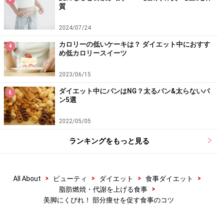
質
2024/07/24
カロリーの低いケーキは？ ダイエット中におすす
4
め低カロリースイーツ
2023/06/15
ダイエット中にパンはNG？太るパン&太らないパ
5
ン5選
2022/05/05
ランキングをもっと見る
>
>
>
>
All About
ビューティ
ダイエット
食事ダイエット
>
脂肪燃焼・代謝を上げる食事
美脚にくびれ！ 部分痩せを促す食事のコツ