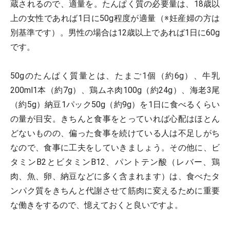
蔵されるので、適量を。たんぱく質の必要量は、18歳以
上の女性であれば1日に50g程度が適量（※妊産婦の方は
別基準です）。男性の場合は12歳以上であれば1日に60g
です。
50gのたんぱく質量とは、たまご1個（約6g）、牛乳
200ml1本（約7g）、鶏ムネ肉100g（約24g）、海老3尾
（約5g）納豆1パック50g（約9g）を1日に食べるくらい
の量が目安。きちんと食事をとっていれば心配はほとん
どないものの、偏った食事を続けている人は不足しがち
なので、食事に工夫をしていきましょう。その他に、ビ
タミンB2とビタミンB12、パントテン酸（レバー、鶏
肉、魚、卵、納豆などに多く含まれます）は、食べたタ
ンパク質をきちんと代謝させて筋肉に変えるために重要
な働きをするので、憶えておくと良いですよ。