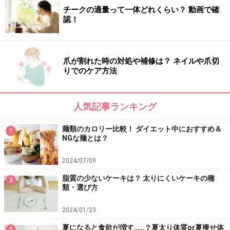
チークの適量って一体どれくらい？ 動画で確
認！
爪が割れた時の対処や補修は？ ネイルや爪切
りでのケア方法
人気記事ランキング
麺類のカロリー比較！ ダイエット中におすすめ＆
1
NGな麺とは？
2024/07/09
脂質の少ないケーキは？ 太りにくいケーキの種
2
類・選び方
2024/01/23
夏になると食欲が増す……？夏太り体質or夏痩せ体
3