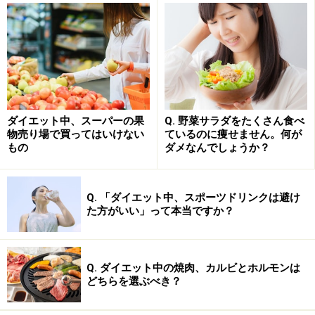
状態が、健康な美しさを作ります。真水で太ることやむ
くむことはないので、食事以外に1日1～1.5Lの水を飲む
ようにすると良いでしょう。
・基本的に好き嫌いが多い……栄養素はまんべんなく摂り
ましょう。食生活が不規則になりがちな人は、サプリメ
ダイエット中、スーパーの果
Q. 野菜サラダをたくさん食べ
ントを上手に活用するのも手です。
物売り場で買ってはいけない
ているのに痩せません。何が
もの
ダメなんでしょうか？
この他に、運動不足や睡眠不足、身体の冷えもむくみの
原因に。冬場は特に注意したいですね。
Q. 「ダイエット中、スポーツドリンクは避け
た方がいい」って本当ですか？
※記事内容は執筆時点のものです。最新の内容をご確認くださ
い。
※ダイエットは個人の体質、また、誤った方法による実践に起因
Q. ダイエット中の焼肉、カルビとホルモンは
して体調不良を引き起こす場合があります。実践の際には、必ず
どちらを選ぶべき？
自身の体質及び健康状態を十分に考慮したうえで、正しい方法で
おこなってください。また、全ての方への有効性を保証するもの
ではありません。