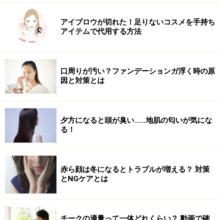
アイブロウが切れた！足りないコスメを手持ち
アイテムで代用する方法
口周りが汚い？ファンデーションガ浮く時の原
因と対策とは
夕方になると頭が臭い……地肌の匂いが気にな
る！
赤ら顔は冬になるとトラブルが増える？ 対策
とNGケアとは
チークの適量って一体どれくらい？ 動画で確