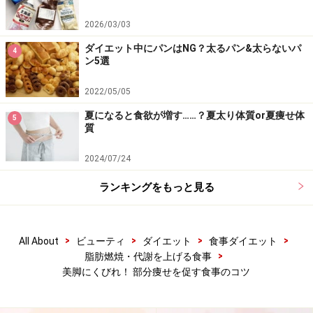
2026/03/03
ダイエット中にパンはNG？太るパン&太らないパ
4
ン5選
2022/05/05
夏になると食欲が増す……？夏太り体質or夏痩せ体
5
質
2024/07/24
ランキングをもっと見る
>
>
>
>
All About
ビューティ
ダイエット
食事ダイエット
>
脂肪燃焼・代謝を上げる食事
美脚にくびれ！ 部分痩せを促す食事のコツ