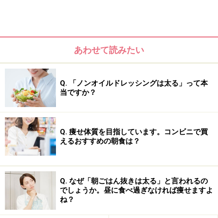
■むくみやすい食生活チェック
・塩辛いものが好き……濃い味が好き、麺類を食べる機会
が多い、常に調味料をたっぷり、という方は要注意。塩
あわせて読みたい
分がむくみの原因になります。
Q. 「ノンオイルドレッシングは太る」って本
・野菜や果物をあまり食べない……余分な塩分や水分の排
当ですか？
泄を促すカリウムが多く入っているので、たっぷり食べ
たいですね。
Q. 痩せ体質を目指しています。コンビニで買
えるおすすめの朝食は？
・お酒をよく飲む……深酒はむくみに繋がります。お酒を
飲んだ後に水を飲むのはOKですが、麺類など塩気のある
ものを多く口にするのは、さらにむくみを誘発するので
Q. なぜ「朝ごはん抜きは太る」と言われるの
控えたいところ。
でしょうか。昼に食べ過ぎなければ痩せますよ
ね？
・水分不足……身体の細胞の隅々まで水が行き渡っている