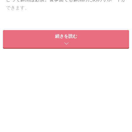
できます。
2の筋肉ですが、筋肉がつくと見た目が引き締まる上、
基礎代謝量がアップするので、太りにくい体質づくりに
続きを読む
もつながります。適度な運動とともに、こちらも食事内
容がとても重要になってきます。
むくみをとってスリムに
「むくみ」とは、血管以外の体内組織に余分な水分が溜
まった状態のこと。余分な水分は、通常であれば血液を
通って体外へ排出されていくのですが、何らかの理由で
過剰に溜まってしまうことがあります。顔や脚が太くな
るなんて、見た目にも良くないですよね。まずは、次の
食生活の注意点をチェック！