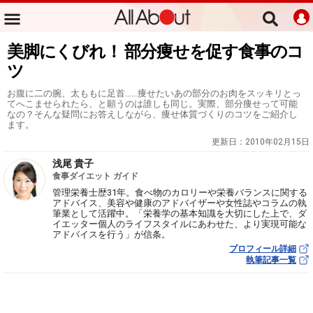
美脚にくびれ！ 部分痩せを促す食事のコ
ツ
お腹に二の腕、太ももに足首……痩せたいあの部分のお肉をスッキリとっ
てへこませられたら、と願うのは誰しも同じ。実際、部分痩せって可能
なの？そんな疑問にお答えしながら、痩せ体質づくりのコツをご紹介し
ます。
更新日：
2010年02月15日
浅尾 貴子
食事ダイエット ガイド
管理栄養士歴31年。食べ物のカロリーや栄養バランスに関する
アドバイス、美容や健康のアドバイザーや女性誌やコラムの執
筆業として活躍中。「栄養学の基本知識を大切にした上で、ダ
イエッター個人のライフスタイルにあわせた、より実現可能な
アドバイスを行う」が信条。
プロフィール詳細
執筆記事一覧