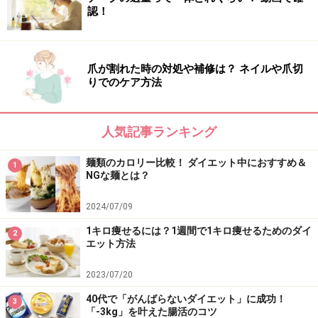
認！
爪が割れた時の対処や補修は？ ネイルや爪切
りでのケア方法
人気記事ランキング
麺類のカロリー比較！ ダイエット中におすすめ＆
1
NGな麺とは？
2024/07/09
1キロ痩せるには？1週間で1キロ痩せるためのダイ
2
エット方法
2023/07/20
40代で「がんばらないダイエット」に成功！
3
「-3kg」を叶えた腸活のコツ