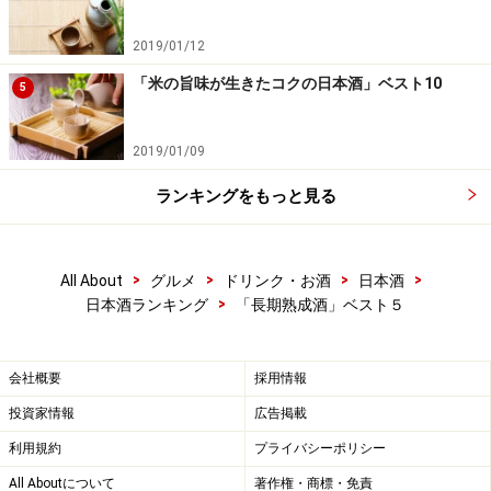
製造量のすべてが純米酒の蔵「杜の蔵」。筑後川と豊か
2019/01/12
な田園にはぐくまれた清酒と焼酎の蔵だ。独楽蔵シリー
ズをはじめとして、その商品にあわせた貯蔵（熟成）を
「米の旨味が生きたコクの日本酒」ベスト10
5
させてから出荷することでも知られ、上品なコクとまろ
みが大きな魅力。
2019/01/09
ランキングをもっと見る
「悠」は、5年の熟成を経て出荷される。色は比較的ク
リアだが、カシューナッツのような甘く香ばしい風味と
辛口だけどとろりと甘美できめ細かい舌触りが印象的な
>
>
>
>
All About
グルメ
ドリンク・お酒
日本酒
熟成酒。常温だとすっきりと楽しめるが、お燗にすると
>
日本酒ランキング
「長期熟成酒」ベスト５
甘みとドライさが両方際立って、立体的な味わいにな
る。鯖や鰤など脂ののった光物の刺身、豚肉などの肉料
会社概要
採用情報
理とも。
投資家情報
広告掲載
利用規約
プライバシーポリシー
＜DATA＞
1800ml 3,300円
All Aboutについて
著作権・商標・免責