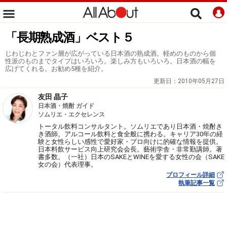
「長期熟成酒」ベスト５
じわじわとファン層が広がっている日本酒の熟成酒。軽めのものから個
性派のものまでタイプはいろいろ。楽しみ方もいろいろ。日本酒の幅を
広げてくれる。お勧め5種を紹介。
更新日：
2010年05月27日
友田 晶子
日本酒・焼酎 ガイド
ソムリエ・エクセレンス
トータル飲料コンサルタント。ソムリエであり日本酒・焼酎き
き酒師。アルコール飲料と食全般に携わる。キャリア30年の経
験と女性らしい感性で愛好家・プロ向けに的確な情報を提供。
日本料飲サービス向上研究会会長。藝術学舎・非常勤講師。著
書多数。（一社）日本のSAKEとWINEを愛する女性の会（SAKE
女の会）代表理事。
プロフィール詳細
執筆記事一覧