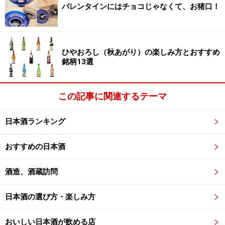
バレンタインにはチョコじゃなくて、お猪口！
ひやおろし（秋あがり）の楽しみ方とおすすめ
銘柄13選
この記事に関連するテーマ
日本酒ランキング
おすすめの日本酒
酒造、酒蔵訪問
詳細記事：
飲み飽きしないお酒、吉野の『猩々』
販売元はこちら→
リカープラザ大越酒店
日本酒の選び方・楽しみ方
＜DATA＞
おいしい日本酒が飲める店