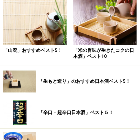
なめらかで飲み飽きしない奈良「猩々（しょうじょ
う）」が、地下蔵で熟成した12年分の熟成酒をこの春一
挙公開した。最も古いのが1996年。新しいもので2007年
「山廃」おすすめベスト5！
「米の旨味が生きたコクの日
本酒」ベスト10
までの12年分だ。日本酒はワインほど味の違いがないと
思われているが、一挙に味比べをすると、日本酒でも年
によって微妙な風味の違いがあることを実感できる。
「生もと造り」のおすすめ日本酒ベスト5！
兵庫産山田錦特等米を37.5％まで磨き、吉野川の伏流水
で仕込んだ。熟成酒としては、比較的クリアでまだ若々
しささえあるような軽いタイプ。小ぶりのワイングラス
「辛口・超辛口日本酒」ベスト５！
で常温で。もしくはヌル燗で軽やかなコクと旨味を楽し
むのもいい。食事の後半に、香ばしく焼いた鶏肉と。も
ちろん、まだまだ発展する熟成酒。