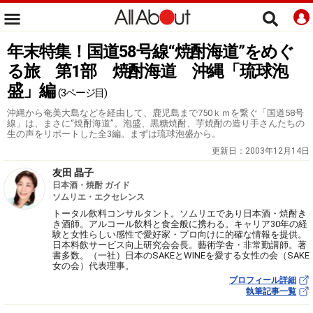
年末特集！国道58号線“焼酎海道”をめぐ
る旅 第1部 焼酎海道 沖縄「琉球泡
盛」編
(3ページ目)
沖縄から奄美大島などを経由して、鹿児島まで750ｋｍを繋ぐ「国道58号
線」は、まさに“焼酎海道”。泡盛、黒糖焼酎、芋焼酎の造り手さんたちの
生の声をリポートした全3編。まずは琉球泡盛から。
更新日：
2003年12月14日
友田 晶子
日本酒・焼酎 ガイド
ソムリエ・エクセレンス
トータル飲料コンサルタント。ソムリエであり日本酒・焼酎き
き酒師。アルコール飲料と食全般に携わる。キャリア30年の経
験と女性らしい感性で愛好家・プロ向けに的確な情報を提供。
日本料飲サービス向上研究会会長。藝術学舎・非常勤講師。著
書多数。（一社）日本のSAKEとWINEを愛する女性の会（SAKE
女の会）代表理事。
プロフィール詳細
執筆記事一覧