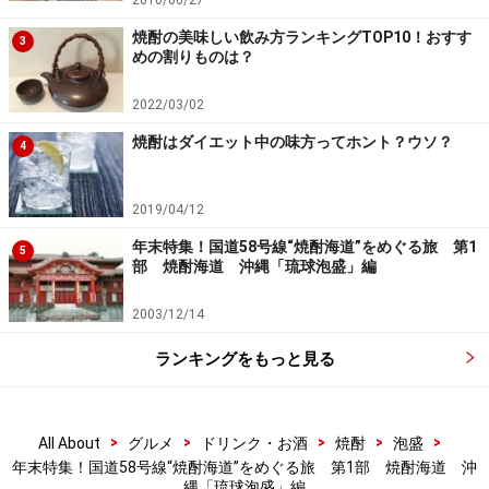
焼酎の美味しい飲み方ランキングTOP10！おすす
3
めの割りものは？
2022/03/02
焼酎はダイエット中の味方ってホント？ウソ？
4
2019/04/12
年末特集！国道58号線“焼酎海道”をめぐる旅 第1
5
部 焼酎海道 沖縄「琉球泡盛」編
2003/12/14
ランキングをもっと見る
>
>
>
>
>
All About
グルメ
ドリンク・お酒
焼酎
泡盛
年末特集！国道58号線“焼酎海道”をめぐる旅 第1部 焼酎海道 沖
縄「琉球泡盛」編