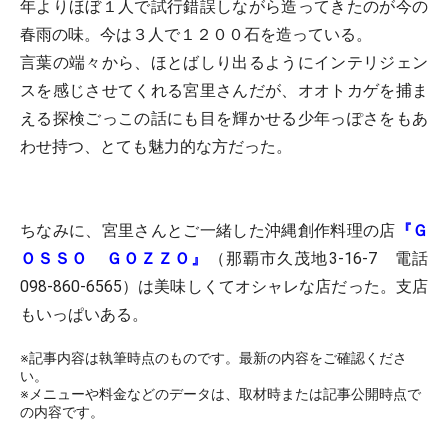
年よりほぼ１人で試行錯誤しながら造ってきたのが今の
春雨の味。今は３人で１２００石を造っている。
言葉の端々から、ほとばしり出るようにインテリジェン
スを感じさせてくれる宮里さんだが、オオトカゲを捕ま
える探検ごっこの話にも目を輝かせる少年っぽさをもあ
わせ持つ、とても魅力的な方だった。
ちなみに、宮里さんとご一緒した沖縄創作料理の店
『Ｇ
ＯＳＳＯ ＧＯＺＺＯ』
（那覇市久茂地3-16-7 電話
098-860-6565）は美味しくてオシャレな店だった。支店
もいっぱいある。
※記事内容は執筆時点のものです。最新の内容をご確認くださ
い。
※メニューや料金などのデータは、取材時または記事公開時点で
の内容です。