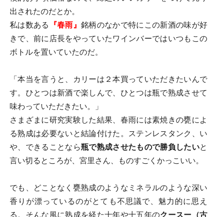
出されたのだとか。
私は数ある
『春雨』
銘柄のなかで特にこの新酒の味が好
きで、前に店長をやっていたワインバーではいつもこの
ボトルを置いていたのだ。
「本当を言うと、カリーは２本買っていただきたいんで
す。ひとつは新酒で楽しんで、ひとつは瓶で熟成させて
味わっていただきたい。」
さまざまに研究実験した結果、春雨には素焼きの甕によ
る熟成は必要ないと結論付けた。ステンレスタンク、い
や、できることなら
瓶で熟成させたもので勝負したい
と
言い切るところが、宮里さん、ものすごくかっこいい。
でも、どことなく甕熟成のようなミネラルのような深い
香りが漂っているのがとても不思議で、魅力的に思え
る。そんな風に熟成を経た十年や十五年の
クースー（古