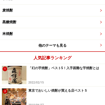
麦焼酎
黒糖焼酎
米焼酎
他のテーマも見る
人気記事ランキング
「幻の芋焼酎」ベスト5！入手困難な芋焼酎とは
1
2022/02/15
東京でおいしい焼酎が買える店ベスト５
2
2010/06/27