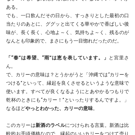
ある。
でも、一口飲んだその日から、すっきりとした最初の口
当たりのあとに、ググッと出てくる華やかで香ばしい後
味が、長く長く、心地よ～く、気持ちよ～く、残るのが
なんとも印象的で、まさにもう一目惚れだったのだ。
「“春”は希望、“雨”は恵を表しています。」
と宮里さ
ん。
で、カリーの意味は？とうかがうと「沖縄では“カリーを
つける”といって、縁起を良くさせるというような意味で
使います。すべてが良くなるようにとあやかるつもりで
乾杯のときにも“カリー！”といったりするんですよ。」
なるほど
やっとわかった、カリーの意味
。
このカリーは
新酒のラベル
につけられる言葉。新酒は比
較的お手頃価格なので、縁起のいいカリーをつけて売り