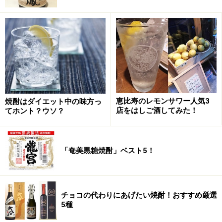
5位：かめしこみ 八幡 ろかせず 35度
明治40年創業。薩摩半島の南部、南九州市川辺町の高良
酒造は、ルーツは神主という家族のみで芋焼酎を造る小
恵比寿のレモンサワー人気3
焼酎はダイエット中の味方っ
さな蔵元。ただし、焼酎の名前は全国、いや、いまや世
店をはしご酒してみた！
てホント？ウソ？
界の焼酎ファンが知るところだ。
もっとも良質のサツマイモが出来るこの地域の厳選した
「奄美黒糖焼酎」ベスト5！
芋と、米（八幡はタイ米も使用）と、敷地内から沸き出
でる新鮮な湧き水を使い、一次仕込みも二次仕込みもす
べて甕による仕込みで、丁寧に、生真面目に造られる。
チョコの代わりにあげたい焼酎！おすすめ厳選
5種
メインは「八幡（はちまん）」だが、白麹仕込みで、無
濾過、アルコール度35％で仕上げたのが「八幡 ろかせ