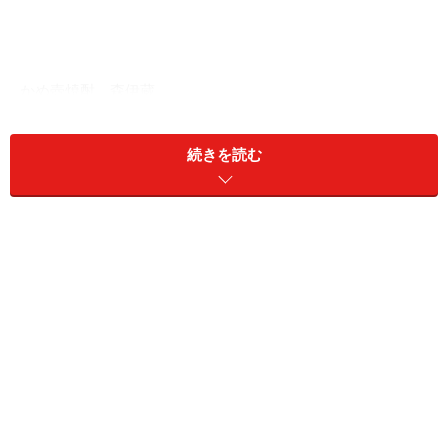
かめ壺焼酎 森伊蔵
正規販売価格とあまりに差があるプレミア＆オークショ
続きを読む
ン価格は、製造元も関係者も悩みの種だろうし、消費者
としても、高くて買いにくい焼酎なんて飲んでられる
か！と怒りも爆発させたくなる。だけど、心のどこかで
気になってしまうのは焼酎好きの心情だし、チャンスが
あれば飲んでみたい気持ちもチラチラ沸いてくる。辛い
ね。
ただ、この焼酎とは思えない突拍子もない金額で、焼酎
を知らない人へおいしい焼酎の存在を知らしめたわけだ
し、「安酒、労働者の酒、臭い酒」というマイナスイメ
ージだった芋焼酎の印象をぐぐっとアップしてくれたの