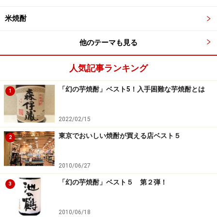
に、めったに見かけない「長期熟成 古八幡（いにしえ
米焼酎
はちまん）」アルコール37度は、720mlで、15,000円。
他のテーマも見る
関連記事：
蔵リポート 鹿児島「芋焼酎」編
人気記事ランキング
■
高良酒造有限会社
「幻の芋焼酎」ベスト5！入手困難な芋焼酎とは
1
住所：鹿児島県南九州市川辺町宮4340
電話：0993-56-0181
2022/02/15
東京でおいしい焼酎が買える店ベスト５
2
4位：伊佐焼酎 伊佐美
2010/06/27
「幻の芋焼酎」ベスト５ 第２弾！
3
伊佐焼酎「伊佐美」
2010/06/18