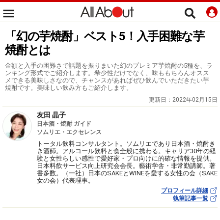
「幻の芋焼酎」ベスト5！入手困難な芋
焼酎とは
金額と入手の困難さで話題を振りまいた幻のプレミア芋焼酎の5種を、ラ
ンキング形式でご紹介します。希少性だけでなく、味ももちろんオスス
メできる美味しさなので、チャンスがあればぜひ飲んでいただきたい芋
焼酎です。美味しい飲み方もご紹介します。
更新日：
2022年02月15日
友田 晶子
日本酒・焼酎 ガイド
ソムリエ・エクセレンス
トータル飲料コンサルタント。ソムリエであり日本酒・焼酎き
き酒師。アルコール飲料と食全般に携わる。キャリア30年の経
験と女性らしい感性で愛好家・プロ向けに的確な情報を提供。
日本料飲サービス向上研究会会長。藝術学舎・非常勤講師。著
書多数。（一社）日本のSAKEとWINEを愛する女性の会（SAKE
女の会）代表理事。
プロフィール詳細
執筆記事一覧