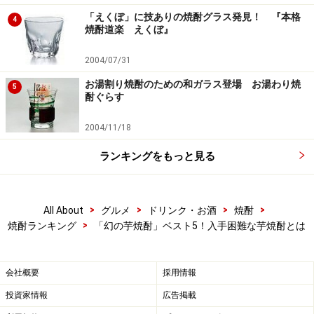
芋焼酎でも薩摩焼酎でもない「伊佐焼酎」と銘打つ。
「えくぼ」に技ありの焼酎グラス発見！ 『本格
4
焼酎道楽 えくぼ』
「伊佐美」の蔵がある鹿児島県伊佐市大口は、米焼酎の
故郷、熊本県球磨地方に隣接し、古くから伊佐地方と呼
2004/07/31
ばれた土地。鹿児島といえども比較的冷涼な気候風土を
お湯割り焼酎のための和ガラス登場 お湯わり焼
5
持つ場所だ。ここで「伊佐美」ブランド一本で勝負する
酎ぐらす
のが、創業明治32年の甲斐商店だ。
2004/11/18
「伊佐美」は、プレミア芋焼酎としては草分け的存在
ランキングをもっと見る
で、25年程前にはすでに幻の焼酎といわれ、一部の熱狂
的ファンに愛され続けている。焼酎は白麹が主流のとき
より黒麹仕込みを行っていたことも人気の秘密だろう。
>
>
>
>
All About
グルメ
ドリンク・お酒
焼酎
>
焼酎ランキング
「幻の芋焼酎」ベスト5！入手困難な芋焼酎とは
会社概要
採用情報
味わいは、まさに芋焼酎らしい素朴な風味。なめらかさ
があり一見優しい印象だが、実は骨太の骨格しっかりタ
投資家情報
広告掲載