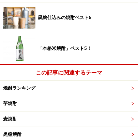
ず」だ。
黒麹仕込みの焼酎ベスト5
普通は濾過することによって雑味や臭みなどを取り除く
のだが、この八幡は仕込み・蒸留・熟成の段階で、キメ
細やかな手間をかけることで清らかでピュアな味わいに
「本格米焼酎」ベスト5！
仕上げられる、ゆえに、無濾過でも芋本来の旨味や甘
味、コクといったものが十分に楽しめるのだ。これもひ
とえに、現当主高良氏の造りにおける技と感覚によるも
この記事に関連するテーマ
のなのだろう。アルコール35度だが、まろみとなめらか
さがあり、ストレートでもいける。おいしい水で割った
焼酎ランキング
お燗もしびれるほどうまい。
芋焼酎
「ろかせず」の市場価格は、720mlで5,000円～10,000
麦焼酎
円。1800mlで10,000円～20,000円ほど。ちなみに、普通
の「八幡」も、定価は900mlで1,000円前後、1800mlで
黒糖焼酎
2,000円前後だが、倍以上のプレミアがついている。さら