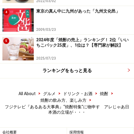
2022/03/02
東京の真ん中に九州があった「九州文化邑」
4
2009/03/23
2024年度「焼酎の売上」ランキング！ 2位「いい
5
ちこパック25度」、1位は？【専門家が解説】
2025/07/23
ランキングをもっと見る
>
>
>
>
All About
グルメ
ドリンク・お酒
焼酎
>
焼酎の飲み方、楽しみ方
フジテレビ『あるある大事典』“焼酎特集”に物申す アレじゃあ日
本酒の立場が・・・
会社概要
採用情報