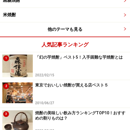
黒糖焼酎
米焼酎
他のテーマも見る
人気記事ランキング
「幻の芋焼酎」ベスト5！入手困難な芋焼酎とは
1
2022/02/15
東京でおいしい焼酎が買える店ベスト５
2
2010/06/27
焼酎の美味しい飲み方ランキングTOP10！おすす
3
めの割りものは？