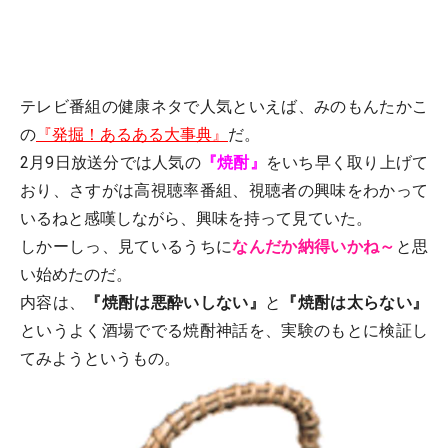
テレビ番組の健康ネタで人気といえば、みのもんたかこ
の
『発掘！あるある大事典』
だ。
2月9日放送分では人気の
『焼酎』
をいち早く取り上げて
おり、さすがは高視聴率番組、視聴者の興味をわかって
いるねと感嘆しながら、興味を持って見ていた。
しかーしっ、見ているうちに
なんだか納得いかね～
と思
い始めたのだ。
内容は、
『焼酎は悪酔いしない』
と
『焼酎は太らない』
というよく酒場ででる焼酎神話を、実験のもとに検証し
てみようというもの。