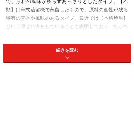
で、原料の風味が残らずあっさりとしたタイプ。【乙
類】は単式蒸留機で蒸留したもので、原料の個性が残る
特有の芳香や風味のあるタイプ。最近では【本格焼酎】
という呼ばれ方をしていることも説明しており、なかな
かしっかり調べておるのぉと感心。（おまけにゲストの
志村けんがこのことを知っていたことにもっと感
続きを読む
心！）。
まず、
『悪酔いしない』
の検証を、この「甲類焼酎」と
「日本酒」を比較しながら説明する。
実験の結果、「甲類焼酎」は「日本酒」より、飲んだ時
の体内に発生する“アセトアルデヒド”（二日酔いを引き
起こすとされる成分）の量が少ないことがわかった、
と。日本酒にはエタノール、イソブタノール、プロパノ
ール、イソアミルアルコールなど6種類のアルコールが
含まれており、分解に時間がかかる、のだと。