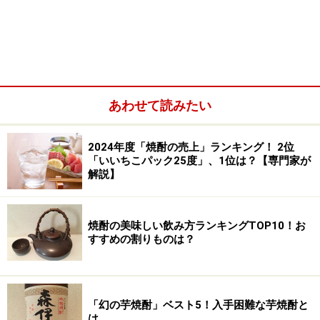
甲類焼酎にはエタノールしか含まれておらず、分解する
のが早く、残りにくい、つまり、悪酔いしない、のであ
ると。
んん？ なんだか日本酒、ブが悪いじゃん。
で、「乙類焼酎」はどうかというと、アルコールの種類
は日本酒と同じだが、日本酒よりアミノ酸や糖質、脂質
あわせて読みたい
が少ないので、やはり分解に時間がかからず、ひいては
悪酔いしない、のだと。もちろん飲み過ぎはよくない、
2024年度「焼酎の売上」ランキング！ 2位
「いいちこパック25度」、1位は？【専門家が
のだと。
解説】
なに？ この説明、ますます日本酒、イメージ悪いじゃ
ん。
いろんなアルコールや旨み成分があるところが日本酒の
焼酎の美味しい飲み方ランキングTOP10！お
すすめの割りものは？
魅力なんじゃんか。
どうもしっくりこないまま、番組は続く。。。⇒
※記事内容は執筆時点のものです。最新の内容をご確認くださ
「幻の芋焼酎」ベスト5！入手困難な芋焼酎と
い。
は