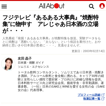
フジテレビ『あるある大事典』“焼酎特
集”に物申す アレじゃあ日本酒の立場
が・・・
人気番組『発掘！あるある大事典』が焼酎特集を放送。実験データをも
とに焼酎は「悪酔いしない」「太らない」という俗説を裏付けた。おや
納得と思いきや日本酒が悪者に・・・。見逃せませんぞ。
更新日：
2003年02月14日
友田 晶子
日本酒・焼酎 ガイド
ソムリエ・エクセレンス
トータル飲料コンサルタント。ソムリエであり日本酒・焼酎き
き酒師。アルコール飲料と食全般に携わる。キャリア30年の経
験と女性らしい感性で愛好家・プロ向けに的確な情報を提供。
日本料飲サービス向上研究会会長。藝術学舎・非常勤講師。著
書多数。（一社）日本のSAKEとWINEを愛する女性の会（SAKE
女の会）代表理事。
プロフィール詳細
執筆記事一覧