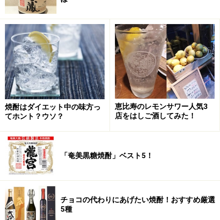
※メニューや料金などのデータは、取材時または記事公開時点で
の内容です。
次のページへ
1
/
3
恵比寿のレモンサワー人気3
焼酎はダイエット中の味方っ
店をはしご酒してみた！
てホント？ウソ？
「奄美黒糖焼酎」ベスト5！
チョコの代わりにあげたい焼酎！おすすめ厳選
5種