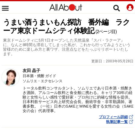
うまい酒うまいもん探訪 番外編 ラク
ーア東京ドームシティ体験記
(2ページ目)
東京ドームシティに5月1日オープンした天然温泉『スパ・ラクーア』
に、なんと8時間も滞在してしまった私が、これから行ってみようという
皆様のために楽しみ方と裏ワザ、注意点などをたっぷりリポートいたし
ます。
更新日：
2003年05月28日
友田 晶子
日本酒・焼酎 ガイド
ソムリエ・エクセレンス
トータル飲料コンサルタント。ソムリエであり日本酒・焼酎き
き酒師。アルコール飲料と食全般に携わる。キャリア30年の経
験と女性らしい感性で愛好家・プロ向けに的確な情報を提供。
日本料飲サービス向上研究会会長。藝術学舎・非常勤講師。著
書多数。（一社）日本のSAKEとWINEを愛する女性の会（SAKE
女の会）代表理事。
プロフィール詳細
執筆記事一覧