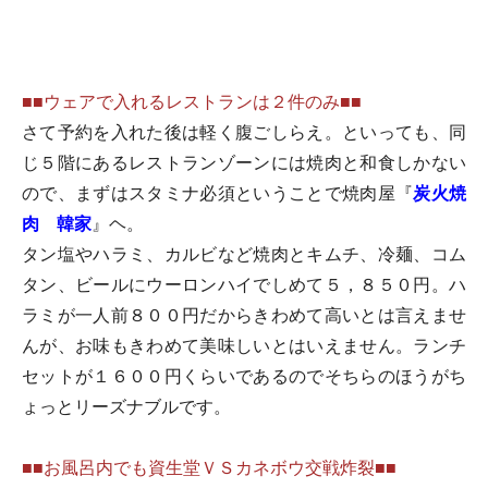
■■ウェアで入れるレストランは２件のみ■■
さて予約を入れた後は軽く腹ごしらえ。といっても、同
じ５階にあるレストランゾーンには焼肉と和食しかない
ので、まずはスタミナ必須ということで焼肉屋『
炭火焼
肉 韓家
』ヘ。
タン塩やハラミ、カルビなど焼肉とキムチ、冷麺、コム
タン、ビールにウーロンハイでしめて５，８５０円。ハ
ラミが一人前８００円だからきわめて高いとは言えませ
んが、お味もきわめて美味しいとはいえません。ランチ
セットが１６００円くらいであるのでそちらのほうがち
ょっとリーズナブルです。
■■お風呂内でも資生堂ＶＳカネボウ交戦炸裂■■