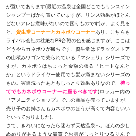
が置いてあります(最近の温泉は全国どこでもリンスイン
シャンプーばかり置いていますが、リンス効果がほとん
どないアレは意味がないので困りものです)が、よく見る
と、
資生堂コーナーとカネボウコーナー
あり。こちらも
ライバル会社の壮絶なPR合戦の色を感じますが、ここは
どうやらカネボウが勝ちです。資生堂はドラッグストア
の山積みワゴンで売られている『マシェリ』シリーズで
すが、カネボウはちょっと金額の張る『ヒートなんと
か』というドライヤー使用でも髪が痛まないシリーズの
もの。実際洗ったあともしっとり効果ありなので、
待っ
てでもカネボウコーナーに座るべきです
(ロッカー内の
『アメニティショップ』でこの商品を売っていますが、
売り子のお姉さんもカネボウのほうが高くて内容もいい
といっておりました)。
さて、きれいになったら迷わず天然温泉へ。ほんの少し
ぬめりがあるような湯質でお肌がしっとりつるりんで