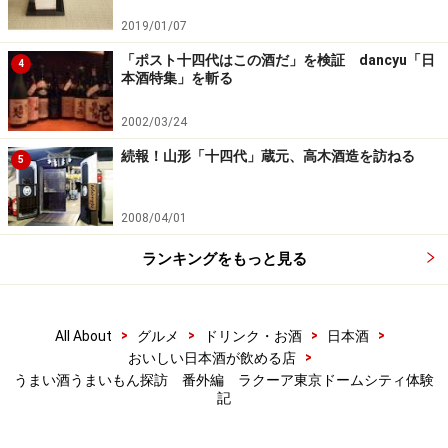
2019/01/07
「ポスト十四代はこの酒だ」を検証 dancyu「日
4
本酒特集」を斬る
2002/03/24
続報！山形「十四代」蔵元、高木酒造を訪ねる
5
2008/04/01
ランキングをもっと見る
>
>
>
>
All About
グルメ
ドリンク・お酒
日本酒
>
おいしい日本酒が飲める店
うまい酒うまいもん探訪 番外編 ラクーア東京ドームシティ体験
記