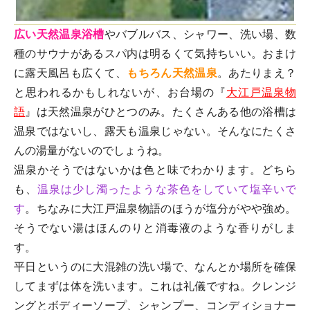
広い天然温泉浴槽
やバブルバス、シャワー、洗い場、数
種のサウナがあるスパ内は明るくて気持ちいい。おまけ
に露天風呂も広くて、
もちろん天然温泉
。あたりまえ？
と思われるかもしれないが、お台場の『
大江戸温泉物
語
』は天然温泉がひとつのみ。たくさんある他の浴槽は
温泉ではないし、露天も温泉じゃない。そんなにたくさ
んの湯量がないのでしょうね。
温泉かそうではないかは色と味でわかります。どちら
も、
温泉は少し濁ったような茶色をしていて塩辛いで
す
。ちなみに大江戸温泉物語のほうが塩分がやや強め。
そうでない湯はほんのりと消毒液のような香りがしま
す。
平日というのに大混雑の洗い場で、なんとか場所を確保
してまずは体を洗います。これは礼儀ですね。クレンジ
ングとボディーソープ、シャンプー、コンディショナー