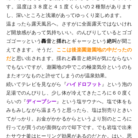
す。温度は３８度と４１度くらいの２種類があります
し、深いところと浅瀬があってゆっくり楽しめます。
温まったら露天風呂へ。さすがに全面露天ではないけれ
ど開放感があって気持ちいい。のんびりしているとゴゴ
ゴゴーッという
轟音
と
揺れ
とギャーッという
絶叫
が聞こ
えてきます。そうだ、
ここは後楽園遊園地の中だったの
だ
と思い出されます。揺れと轟音と絶叫が気にならない
でもないですが、遊園地の中でこの極楽気分というのも
またオツなものと許せてしまうのが温泉効果。
続いてテレビを見ながら『
ハイドロフット
』という泡の
足湯でのんびりし、少し体が冷えてきたころに６０度く
らいの『
ディープシー
』という塩サウナへ。塩で体をも
みもみしながら温まろうと思ったら、塩は別売りときい
てがっかり。お金がかかるからというより別のところに
行ってが買うのが面倒なので却下です。でも岩塩で出来
たサウナ釜はヒーリング効果があるのだとか。はい、思