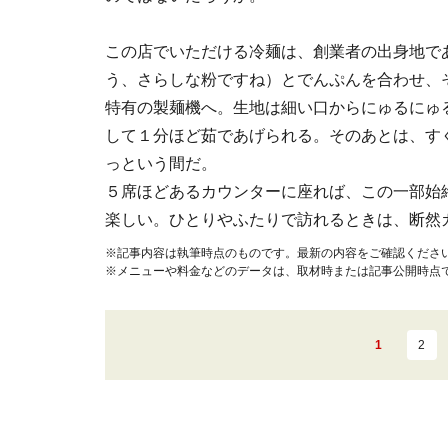
この店でいただける冷麺は、創業者の出身地で
う、さらしな粉ですね）とでんぷんを合わせ、
特有の製麺機へ。生地は細い口からにゅるにゅ
して１分ほど茹であげられる。そのあとは、す
っという間だ。
５席ほどあるカウンターに座れば、この一部始
楽しい。ひとりやふたりで訪れるときは、断然
※記事内容は執筆時点のものです。最新の内容をご確認くださ
※メニューや料金などのデータは、取材時または記事公開時点
1
2