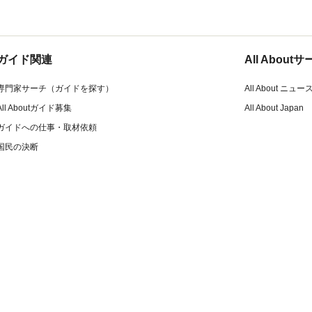
ガイド関連
All Abou
専門家サーチ（ガイドを探す）
All About ニュー
All Aboutガイド募集
All About Japan
ガイドへの仕事・取材依頼
国民の決断