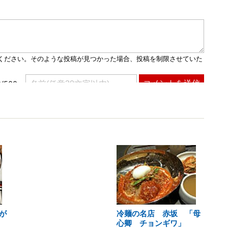
が
冷麺の名店 赤坂 「母
心卿 チョンギワ」