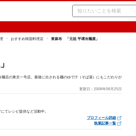
理
おすすめ韓国料理店
東麻布 「元祖 平壌冷麺屋」
屋」
冷麺店の東京一号店。最後に出される麺のゆで汁（そば湯）にもこだわりが
更新日：2008年08月25日
アにてレシピ提供など活動中。
プロフィール詳細
執筆記事一覧