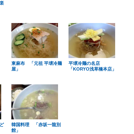
楽
東麻布 「元祖 平壌冷麺
平壌冷麺の名店
屋」
「KORYO浅草橋本店」
ど
韓国料理 「赤坂一龍別
館」