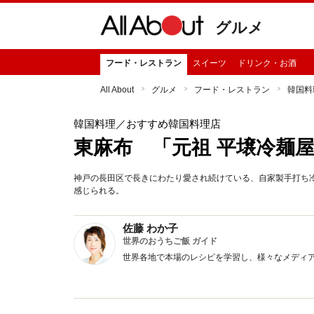
グルメ
フード・レストラン
スイーツ
ドリンク・お酒
All About
グルメ
フード・レストラン
韓国料
韓国料理
／おすすめ韓国料理店
東麻布 「元祖 平壌冷麺
神戸の長田区で長きにわたり愛され続けている、自家製手打ち
感じられる。
佐藤 わか子
世界のおうちご飯 ガイド
世界各地で本場のレシピを学習し、様々なメディ