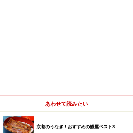
でも、何度でもリピートするほど、食べているのが、
「あと村」・「魚常」・「木乃婦」
の３店。麻生的には、この３店が、京都の三大弁当だと
あわせて読みたい
確信しています。
京都のうなぎ！おすすめの鰻屋ベスト3
この３店の弁当は、美味しいだけではなく、コストパフ