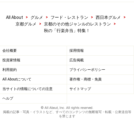
りの儚い弁当という存在にまで、これほどまでの情熱と
愛をかたむける……。こういう想像しただけで、気が遠く
>
>
>
>
なるほどの仕事ぶりには、本当に感服です。
All About
グルメ
フード・レストラン
西日本グルメ
>
>
京都グルメ
京都のその他ジャンルのレストラン
秋の「行楽弁当」特集！
見た目の美しさ、手の込みよう、繊細な味、そのどれも
が麻生的には、京都最高の弁当と確信できるクオリテ
ィ。木乃婦は店内で食べるのも良いですが、一度はこの
会社概要
採用情報
彩り鮮やかな京弁当を食べてもらいたいと思います。き
投資家情報
広告掲載
っと京弁当のレベルの高さが分かってもらえることでし
利用規約
プライバシーポリシー
ょう。
All Aboutについて
著作権・商標・免責
次ページでは、
他の２店について
御紹介します
当サイトの情報についての注意
サイトマップ
※記事内容は執筆時点のものです。最新の内容をご確認くださ
ヘルプ
い。
© All About, Inc. All rights reserved.
※メニューや料金などのデータは、取材時または記事公開時点で
掲載の記事・写真・イラストなど、すべてのコンテンツの無断複写・転載・公衆送信等
の内容です。
を禁じます
次のページへ