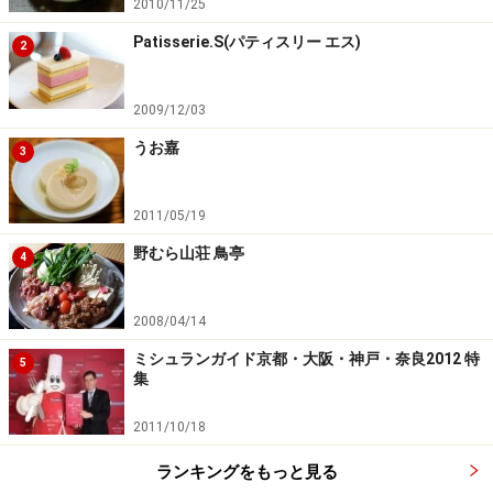
2010/11/25
下の段はあなご、車えび、烏賊、栗、イクラを乗せたち
Patisserie.S(パティスリー エス)
2
らし寿司となっており、厳選された素材も良好。特筆す
べきは、間に敷かれた錦糸玉子と、焼き海苔の細さ！
2009/12/03
弁当では軽く扱われがちな御飯すら、「木乃婦」では丁
うお嘉
3
寧な仕事で、弁当の華となるのです。この辺のこだわり
が、普通の折詰弁当とは、ひと味もふた味も違うところ
2011/05/19
でもあります。
野むら山荘 鳥亭
4
さすがに、これだけ手が込んで美しく作り込まれている
と、２段に分かれた弁当を広げて、眺めているだけで、
2008/04/14
まるで一枚の絵画のような美しさすら感じてきます。は
ミシュランガイド京都・大阪・神戸・奈良2012 特
5
っきり言って、これはもう弁当の域を超えていますね。
集
弁当という名の芸術作品というべきでしょう。これ程の
2011/10/18
レベルの彩りや美しさを描き出すのに、どれだけの手間
暇がかけらていることか。食べてしまえば、それで終わ
ランキングをもっと見る