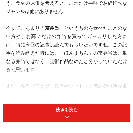
う。食材の原価を考えると、これだけ手軽でお値打ちな
ジャンルは他にありません。
今まで、あまり「
京弁当
」というものを食べたことのな
い方や、お高いだけの弁当を買ってガッカリした方に
は、特に今回の記事は読んでもらいたいですね。この記
事を読み終えた時には、「ほんまもん」の京弁当は、単
なる弁当ではなく、芸術作品なのだと分かっていただけ
ると思います。
また、弁当と言えば、観光やアウトドア等の外出時が多
いとは思いますが、我が家では、家で御飯を作るのがめ
んどくさい時は、決まって弁当を頼みます。外で食べる
続きを読む
はずの弁当を、敢えて家で食べる。こういう愉しみ方
は、地元京都人ならではなのです。特に弁当好きな私
は、京都の弁当は、ほぼ全て食べ込んでますが、その中