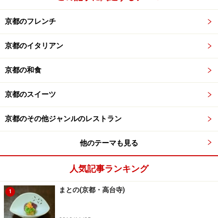
「しつけ」が行き届いていることを感じられる心地よい
お店。料亭ですから、もちろん会席（懐石ではない）料
京都のフレンチ
理は、繊細な調理に定評があり、非常にハイレベル。で
すが、今回オススメするのは、4,200円の京弁当。
京都のイタリアン
京都の和食
２段になっている弁当は、芸術的な美しさすら伴ってい
京都のスイーツ
る。
京都のその他ジャンルのレストラン
２段になった折が扇のように開き、目にも鮮やかで豪華
な中身が姿を現す。上段は季節感を大事にした15種類の
他のテーマも見る
料理が、少しずつぎっしり詰まっていて、そのひとつひ
とつの旬の素材選びに、実に手抜きが感じられない。素
人気記事ランキング
材選びが上質なお味の原点であるということを作り手が
まとの(京都・高台寺)
十二分に判って、作っていることが、一口ごとにひしひ
1
しと伝わってきます。