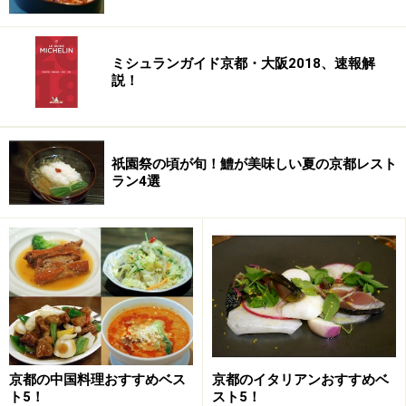
ォーマンスの高さが魅力。やはり、普段から食べている
ものこそ、弁当選びにはシビアになってしまいがち。
「これだけしか入ってないのに、何でこんなに高いの
ミシュランガイド京都・大阪2018、速報解
説！
～？」と思わせるような弁当は、基本的にリピートする
には至りません。しかも、ここで私がオススメする以上
は、
「味」「価格帯」「彩り」
の三要素全てが最高クラ
スの弁当でなくてはなりませんから、選びに選んだ厳選
祇園祭の頃が旬！鱧が美味しい夏の京都レスト
ラン4選
の三大弁当特集になったものと思います。
それでは、まず一店目は、私が京弁当でもっともオスス
メしたい「
木乃婦
」の弁当から、御紹介しましょう。
京都の中国料理おすすめベス
京都のイタリアンおすすめベ
ト5！
スト5！