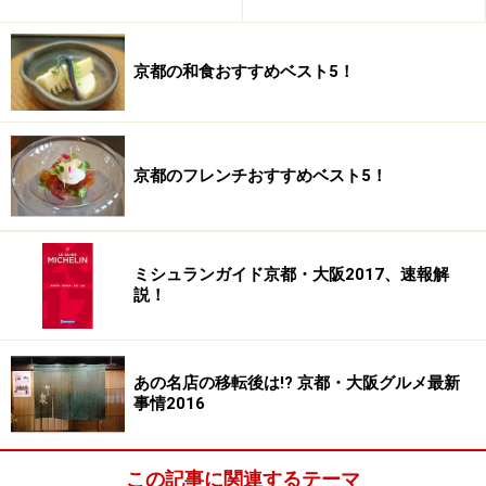
京都の和食おすすめベスト5！
京都のフレンチおすすめベスト5！
木乃婦
着倒れの町、新町通・室町通にある中京区屈指の料亭
ミシュランガイド京都・大阪2017、速報解
説！
「木乃婦」。意外と知られていませんが、実はここ、仕
出しを得意とする、安心して使える料亭でもあるので
す。
あの名店の移転後は!? 京都・大阪グルメ最新
事情2016
きびきびと小気味よく働く大勢の料理人さんや仲居さん
たちは、皆礼儀正しく、先々代や先代から受け継がれた
この記事に関連するテーマ