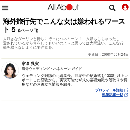
海外旅行先でこんな女は嫌われるワース
ト５
(5ページ目)
大好きなダーリンと待ちに待ったハネムーン！ 入籍もしちゃったし、
愛されているから何をしてもいいのよ～と思っては大間違い。こんな行
動を取らないように要注意を。
更新日：
2008年06月24日
家倉 呉実
海外ウェディング・ハネムーン ガイド
ウェディング雑誌の元編集長。世界中の結婚式を1000組以上レ
ポートした経験から、実現可能な挙式の基礎知識や段取りや費
用などのお役立ち情報を紹介。
プロフィール詳細
執筆記事一覧