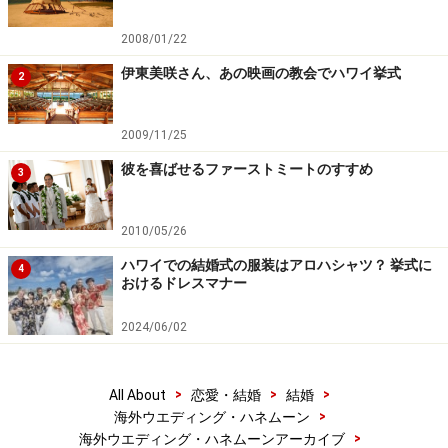
2008/01/22
伊東美咲さん、あの映画の教会でハワイ挙式
2
2009/11/25
彼を喜ばせるファーストミートのすすめ
3
2010/05/26
ハワイでの結婚式の服装はアロハシャツ？ 挙式に
4
おけるドレスマナー
2024/06/02
>
>
>
All About
恋愛・結婚
結婚
>
海外ウエディング・ハネムーン
>
海外ウエディング・ハネムーンアーカイブ