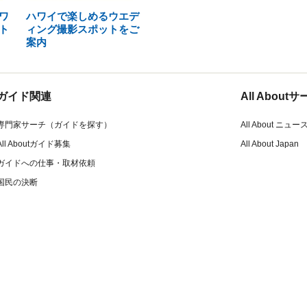
ワ
ハワイで楽しめるウエデ
ト
ィング撮影スポットをご
案内
ガイド関連
All Abou
専門家サーチ（ガイドを探す）
All About ニュー
All Aboutガイド募集
All About Japan
ガイドへの仕事・取材依頼
国民の決断