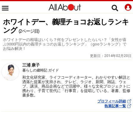
ホワイトデー、義理チョコお返しランキ
ング
(2ページ目)
ホワイトデーの相場はいくら？何をプレゼントしたらいい？「女性が喜
ぶ3000円以内の義理チョコのお返しランキング」（gooランキング）で
お悩み解決！
更新日：
2014年02月20日
三浦 康子
暮らしの歳時記 ガイド
和文化研究家、ライフコーディネーター。わかりやすい解説と
洒落た提案が支持され、テレビ、ラジオ、新聞、雑誌、ウェ
ブ、講演、商品企画などで活躍中。様々な文化プロジェクトに
携わり、子育て世代に「行事育」を提唱している。著書、監修
書多数。
プロフィール詳細
執筆記事一覧