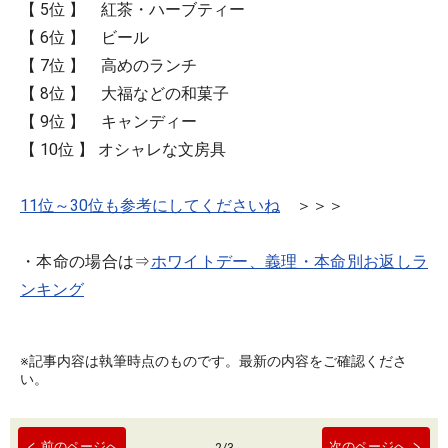
【 5位 】 紅茶・ハーブティー
【 6位 】 ビール
【 7位 】 高めのランチ
【 8位 】 大福などの和菓子
【 9位 】 キャンディー
【 10位 】 オシャレな文房具
11位～30位も参考にしてくださいね
＞＞＞
・本命の場合は⇒
ホワイトデー、義理・本命別お返しラ
ンキング
※記事内容は執筆時点のものです。最新の内容をご確認くださ
い。
前のページへ
次のページへ
2
/
3