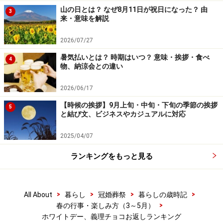
山の日とは？ なぜ8月11日が祝日になった？ 由
3
来・意味を解説
2026/07/27
暑気払いとは？ 時期はいつ？ 意味・挨拶・食べ
4
物、納涼会との違い
2026/06/17
【時候の挨拶】9月上旬・中旬・下旬の季節の挨拶
5
と結び文、ビジネスやカジュアルに対応
2025/04/07
ランキングをもっと見る
>
>
>
>
All About
暮らし
冠婚葬祭
暮らしの歳時記
>
春の行事・楽しみ方（3～5月）
ホワイトデー、義理チョコお返しランキング