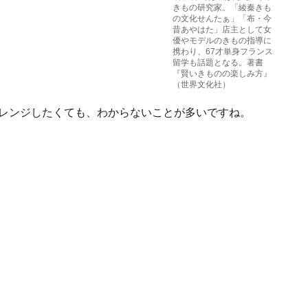
きもの研究家。「綾秦きも
の文化せんたぁ」「布・今
昔あやはた」店主として女
優やモデルのきもの指導に
携わり、67才単身フランス
留学も話題となる。著書
『賢いきものの楽しみ方』
（世界文化社）
ャレンジしたくても、わからないことが多いですね。