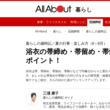
暮らし
家事・ライフスタイル
料理レシピ
冠婚葬祭
生
All About
暮らし
冠婚葬祭
暮らしの歳時記
暮らしの歳時記
／夏の行事・楽しみ方（6～8月）
浴衣の帯締め・帯留め・帯
ポイント！
浴衣は帯、帯締め、帯留め、帯飾りなどで印象ががらりと変わ
方、おしゃれな帯留めや帯飾りの付け方をきもの研究家・綾秦
袋テクもご紹介。大人のゆかた姿がワンランクアップします。
三浦 康子
暮らしの歳時記 ガイド
和文化研究家、ライフコーディネーター。わかり
ブ、講演、商品企画などで活躍中。様々な文化プ