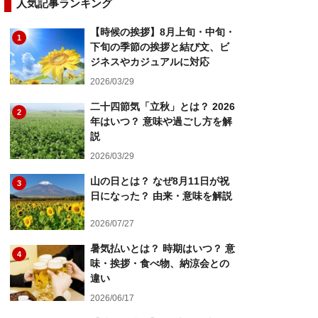
人気記事ランキング
【時候の挨拶】8月上旬・中旬・
1
下旬の季節の挨拶と結び文、ビ
ジネスやカジュアルに対応
2026/03/29
二十四節気「立秋」とは？ 2026
2
年はいつ？ 意味や過ごし方を解
説
2026/03/29
山の日とは？ なぜ8月11日が祝
3
日になった？ 由来・意味を解説
2026/07/27
暑気払いとは？ 時期はいつ？ 意
4
味・挨拶・食べ物、納涼会との
違い
2026/06/17