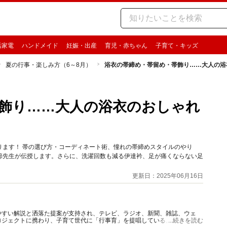
活家電
ハンドメイド
妊娠・出産
育児・赤ちゃん
子育て・キッズ
夏の行事・楽しみ方（6～8月）
浴衣の帯締め・帯留め・帯飾り……大人の浴
飾り……大人の浴衣のおしゃれ
ります！ 帯の選び方・コーディネート術、憧れの帯締めスタイルのやり
節先生が伝授します。さらに、洗濯回数も減る伊達衿、足が痛くならない足
更新日：2025年06月16日
やすい解説と洒落た提案が支持され、テレビ、ラジオ、新聞、雑誌、ウェ
ロジェクトに携わり、子育て世代に「行事育」を提唱している。著書、監修
...続きを読む