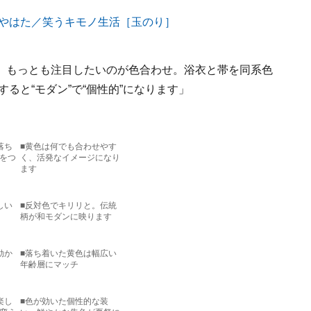
］
、もっとも注目したいのが色合わせ。浴衣と帯を同系色
すると“モダン”で“個性的”になります」
落ち
■黄色は何でも合わせやす
をつ
く、活発なイメージになり
ます
しい
■反対色でキリリと。伝統
柄が和モダンに映ります
効か
■落ち着いた黄色は幅広い
年齢層にマッチ
楽し
■色が効いた個性的な装