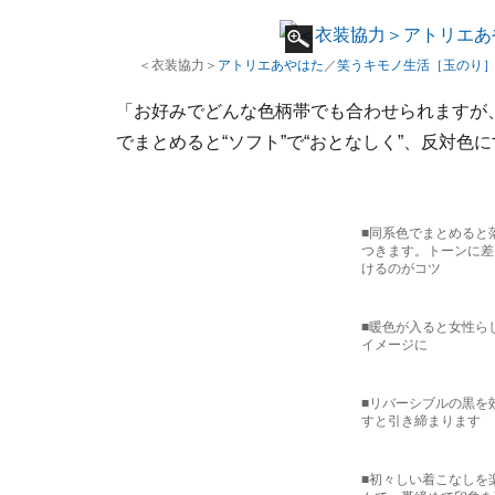
＜衣装協力＞
アトリエあやはた
／
笑うキモノ生活［玉のり
「お好みでどんな色柄帯でも合わせられますが
でまとめると“ソフト”で“おとなしく”、反対色に
■同系色でまとめると
つきます。トーンに差
けるのがコツ
■暖色が入ると女性ら
イメージに
■リバーシブルの黒を
すと引き締まります
■初々しい着こなしを