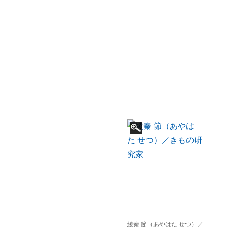
綾秦 節（あやはた せつ）／