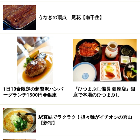
うなぎの頂点 尾花【南千住】
1日10食限定の超贅沢ハンバ
『ひつまぶし備長 銀座店』銀
ーグランチ1500円＠銀座
座で本場のひつまぶし
駅直結でラクラク！担々麺がイチオシの秀山
【新宿】