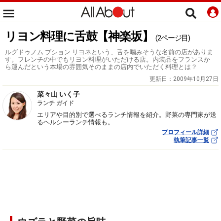
リヨン料理に舌鼓【神楽坂】
(2ページ目)
ルグドゥノム ブション リヨネという、舌を噛みそうな名前の店がありま
す。フレンチの中でもリヨン料理がいただける店。内装品をフランスか
ら運んだという本場の雰囲気そのままの店内でいただく料理とは？
更新日：
2009年10月27日
菜々山 いく子
ランチ ガイド
エリアや目的別で選べるランチ情報を紹介。野菜の専門家が送
るヘルシーランチ情報も。
プロフィール詳細
執筆記事一覧