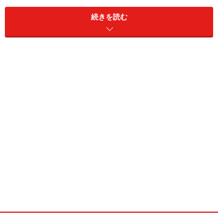
続きを読む
料理長の食材に求める水準
とある日、陳 啓明（ちん けいめい）料理長とともに、足
を運んだのが千葉県八千代にある
中台農園
。「野菜は生
き物。天候に左右される出来映えや成長の具合などを、
コンスタントに自分で確かめないと！」そう陳料理長は