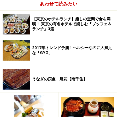
あわせて読みたい
語ります。野菜ひとつにこれほどこだわるということ
は、もちろん他の食材にも同じように時間と手間をかけ
【東京のホテルランチ】癒しの空間で食を満
ているということ。そう、龍天門で使用される食材は、
喫！ 東京の有名ホテルで楽しむ「ブッフェ＆
野菜に限らず、牛肉、豚肉、海鮮、全てが陳料理長の求
ランチ」3選
めるハードルを飛び越えてきたもの達なのです。
2017年トレンド予測！ヘルシーなのに大満足
な「GYG」
うなぎの頂点 尾花【南千住】