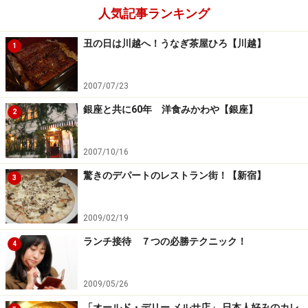
人気記事ランキング
丑の日は川越へ！うなぎ茶屋ひろ【川越】
1
2007/07/23
銀座と共に60年 洋食みかわや【銀座】
2
2007/10/16
驚きのデパートのレストラン街！【新宿】
3
2009/02/19
ランチ接待 ７つの必勝テクニック！
4
2009/05/26
「オールド・デリー メルサ店」 日本人好みのカレ