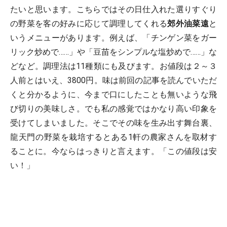
たいと思います。こちらではその日仕入れた選りすぐり
の野菜を客の好みに応じて調理してくれる
郊外油菜遠
と
いうメニューがあります。例えば、「チンゲン菜をガー
リック炒めで……」や「豆苗をシンプルな塩炒めで……」な
どなど。調理法は11種類にも及びます。お値段は２～３
人前とはいえ、3800円。味は前回の記事を読んでいただ
くと分かるように、今まで口にしたことも無いような飛
び切りの美味しさ。でも私の感覚ではかなり高い印象を
受けてしまいました。そこでその味を生み出す舞台裏、
龍天門の野菜を栽培するとある1軒の農家さんを取材す
ることに。今ならはっきりと言えます。「この値段は安
い！」