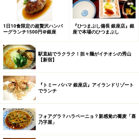
陳料理長のお眼鏡にかなう野菜を育てているのが中台育
1日10食限定の超贅沢ハンバ
『ひつまぶし備長 銀座店』銀
夫さん。中国野菜を専門に生産するこの農場の主です。
ーグランチ1500円＠銀座
座で本場のひつまぶし
二人の付き合いは５年前から始まりました。もちろん、
最初から両者が納得する答えを出せたわけはありませ
駅直結でラクラク！担々麺がイチオシの秀山
ん。生産者側の要求と、調理者側の要求。平行する二つ
【新宿】
の線を交わらせたのはお互いに「良いものを作りたい」
という熱意があったからこそ。中台さんは龍天門の料理
を食べ、調理者側の要求の意味を理解し、また陳料理長
『トミー バハマ 銀座店』アイランドリゾート
は生産者の苦労や痛みを背負うことで、二人は深い信頼
でランチ
関係で結ばれてきたのです。
では、農園で育つ野菜を実際に見てみることにしましょ
フォアグラ？ハラペーニョ？新感覚の蕎麦「喜
乃字屋」
う。
次ページ
で紹介します。