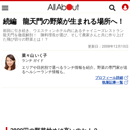
続編 龍天門の野菜が生まれる場所へ！
前回に引き続き、ウエスティンホテル内にあるチャイニーズレストラン
龍天門を徹底解剖！ 陳料理長が選び、そして農家さんと共に作り上げ
た飛び切りの野菜とは！？
更新日：
2008年12月10日
菜々山 いく子
ランチ ガイド
エリアや目的別で選べるランチ情報を紹介。野菜の専門家が送
るヘルシーランチ情報も。
プロフィール詳細
執筆記事一覧