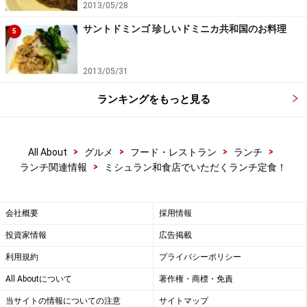
の内容です。
2013/05/28
サントドミンゴ 珍しいドミニカ共和国のお料理
5
次のページへ
1
/
3
2013/05/31
ランキングをもっと見る
>
>
>
>
All About
グルメ
フード・レストラン
ランチ
>
ランチ関連情報
ミシュラン和食店でいただくランチ定食！
会社概要
採用情報
投資家情報
広告掲載
利用規約
プライバシーポリシー
All Aboutについて
著作権・商標・免責
当サイトの情報についての注意
サイトマップ