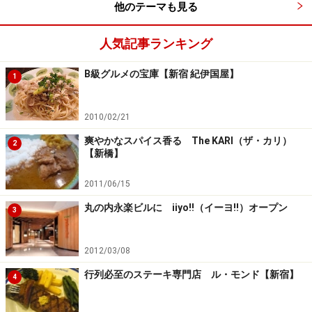
他のテーマも見る
【所在地】：東京都港区赤坂2-22-11
人気記事ランキング
【電話番号】：03-3568-2350
B級グルメの宝庫【新宿 紀伊国屋】
1
【アクセス】：東京メトロ 六本木一丁目駅より徒歩５
分
2010/02/21
爽やかなスパイス香る The KARI（ザ・カリ）
2
【地図】：
Yahoo!地図情報
【新橋】
2011/06/15
【営業時間】：ランチ 11:30-14:30(L.O14:00)
ディナー 18:00～23:00(L.O.22:30)
丸の内永楽ビルに iiyo!!（イーヨ!!）オープン
3
【定休日】：土・日・祝・8月中旬・年末年始
2012/03/08
行列必至のステーキ専門店 ル・モンド【新宿】
※記事内容は執筆時点のものです。最新の内容をご確認くださ
4
い。
※メニューや料金などのデータは、取材時または記事公開時点で