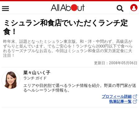
ミシュラン和食店でいただくランチ定
食！
昨年末、話題となったミシュラン東京版。和・洋・中問わず、高級店が
ずらりと並んでいます。でもご安心を！ランチなら2000円以下で食べら
れるリーズナブルなお店も。今回はミシュラン和食店の実力派定食に大
注目！
更新日：
2008年05月06日
菜々山 いく子
ランチ ガイド
エリアや目的別で選べるランチ情報を紹介。野菜の専門家が送
るヘルシーランチ情報も。
プロフィール詳細
執筆記事一覧