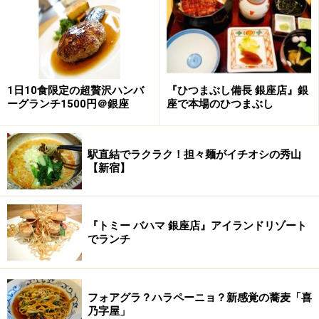
昼食は、定食の一種類のみ。肉料理か魚料理を選ぶシス
テムになっています。うかがった時のメニューは肉料理
が
三元豚のオイスター炒め
、魚料理が
サワラの緑焼き
で
した。（メニューは週替わり）
1日10食限定の超贅沢ハンバ
『ひつまぶし備長 銀座店』銀
ーグランチ1500円＠銀座
座で本場のひつまぶし
この日いただいたのは、肉料理の
三元豚のオイスター炒
め定食
。薄切りの三元豚は脂身がたっぷりで濃厚な味わ
い。一口食べると、脂身の甘さに驚きました。しかも、
駅直結でラクラク！担々麺がイチオシの秀山
【新宿】
ジューシーな肉汁は、驚くほどサラリとしていて、すん
なり喉を通ります。味付けは、ご飯に合う、ちょっと濃
いめのこっくりした美味しさ。たっぷりの水菜が添えら
『トミー バハマ 銀座店』アイランドリゾート
れて、野菜もしっかりととれるのがうれしいですね。ご
でランチ
飯は、精米したての有機米を使用。粒がしっかりしてい
て、モチモチ感が楽しめます。
フォアグラ？ハラペーニョ？新感覚の蕎麦「喜
店で手作りしている豆腐がこれまた美味！ 「つるん
乃字屋」