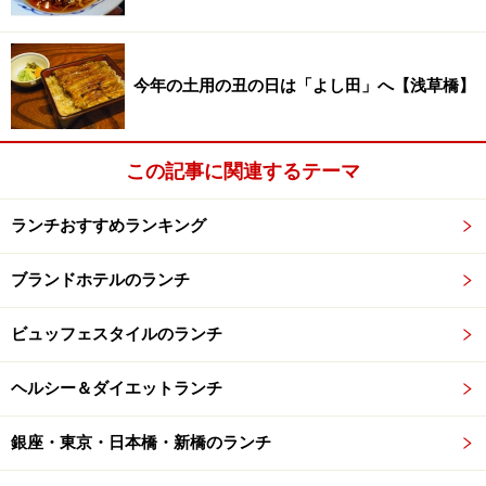
っ」と音がしそうなほど滑らか。それに、作りたてらし
く、ほんのり温かなのがうれしいところ。これは、ぜひ
添えられている藻塩で食べてみて下さい。甘く豊かな大
今年の土用の丑の日は「よし田」へ【浅草橋】
豆の香りが細やかに舌に伝わってきます。
お値段は、肉・魚とも1365円。日常使いもできるのがい
この記事に関連するテーマ
いですね。お料理は品切れ次第終了なので、早めの来店
ランチおすすめランキング
をおすすめします。ちなみに13時過ぎにうかがった時に
は、すでに魚料理は品切れでした。今度はぜひそちらも
ブランドホテルのランチ
食べてみたいです。
ビュッフェスタイルのランチ
次のページ
では、銀座にある老舗の定食をご紹介しま
す！
ヘルシー＆ダイエットランチ
銀座・東京・日本橋・新橋のランチ
【阿部】