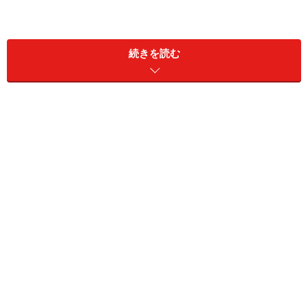
続きを読む
六本木アークヒルズにほど近い、一本の路地に
阿部
はあ
ります。お店の入り口には、小さな表札がでているだけ
なので、通り過ぎてしまいそうに。私も気付かずに、や
っとのことでたどり着きました。こちらは、山形で2軒
の旅館を経営するオーナーが2006年に開いたお店。オー
プンから数年でミシュランの１つ星を獲得しました。
さて、こちらではどんなお料理がいただけるのでしょう
か？