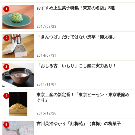
おすすめ上生菓子特集「東京の名店」8選
1
2017/09/23
「きんつば」だけではない浅草「徳太樓」
2
2014/07/31
「おしる古 いもり」こし餡に実力あり！
3
2011/11/07
東京土産の新定番！「東京ピーセン・東京暖簾め
4
ぐり」
2015/12/26
吉川英治ゆかり「紅梅苑」（青梅）の梅菓子
5