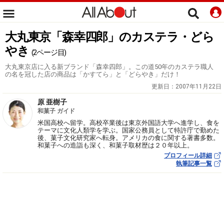
大丸東京「森幸四郎」のカステラ・どら
やき
(2ページ目)
大丸東京店に入る新ブランド「森幸四郎」。この道50年のカステラ職人
の名を冠した店の商品は「かすてら」と「どらやき」だけ！
更新日：
2007年11月22日
原 亜樹子
和菓子 ガイド
米国高校へ留学。高校卒業後は東京外国語大学へ進学し、食を
テーマに文化人類学を学ぶ。国家公務員として特許庁で勤めた
後、菓子文化研究家へ転身。アメリカの食に関する著書多数。
和菓子への造詣も深く、和菓子取材歴は２０年以上。
プロフィール詳細
執筆記事一覧