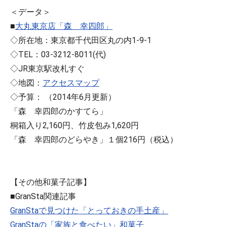
＜データ＞
■
大丸東京店「森 幸四郎」
◇所在地：東京都千代田区丸の内1-9-1
◇TEL：03-3212-8011(代)
◇JR東京駅改札すぐ
◇地図：
アクセスマップ
◇予算： （2014年6月更新）
「森 幸四郎のかすてら」
桐箱入り2,160円、竹皮包み1,620円
「森 幸四郎のどらやき」１個216円（税込）
【その他和菓子記事】
■GranSta関連記事
GranStaで見つけた「とっておきの手土産」
GranStaの「家族と食べたい」和菓子