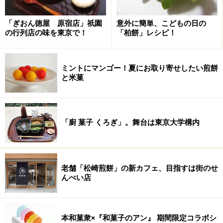
「ぎおん徳屋 原宿店」祇園
意外に簡単、こどもの日の
の行列店の味を東京で！
「柏餅」レシピ！
ミントにマンゴー！夏にお取り寄せしたい煎餅
と米菓
「廚 菓子 くろぎ」。舞台は東京大学構内
老舗「松崎煎餅」の新カフェ、目指すは街のせ
んべい店
本和菓衆×『和菓子のアン』 期間限定コラボシ