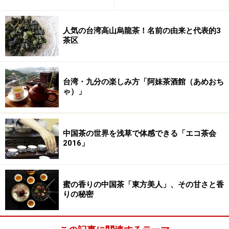
人気の台湾高山烏龍茶！名前の由来と代表的3
茶区
台湾・九分の楽しみ方「阿妹茶酒館（あめおち
ゃ）」
中国茶の世界を浅草で体感できる「エコ茶会
2016」
蜜の香りの中国茶「東方美人」、その甘さと香
りの秘密