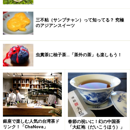
三不粘（サンプチャン）って知ってる？ 究極
のアジアンスイーツ
虫糞茶に柚子茶…「茶外の茶」も楽しもう！
銀座で楽しむ人気の台湾茶ド
春節の祝いに！幻の中国茶
リンク！「ChaNova」
「大紅袍（だいこうほう）」