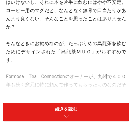
はいけないし、それに本を片手に飲むにはやや不安定。
コーヒー用のマグだと、なんとなく無骨で口当たりがあ
んまり良くない。そんなことを思ったことはありません
か？
そんなときにお勧めなのが、たっぷりめの烏龍茶を飲む
ためにデザインされた「烏龍茶ＭＵＧ」がおすすめで
す。
Formosa Tea Connectionのオーナーが、九州で４００
年も続く窯元に特に頼んで作ってもらったものなのだそ
うです。
続きを読む
濁手という少しマットに見える釉薬で仕上げてあるの
で、色合いはとても優しい白。だから、どんなお茶の水
色も素直に映えるのがとてもうれしいのです。