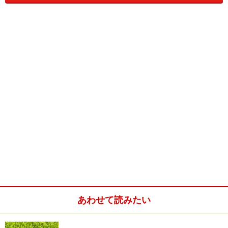
比較的ポピュラーな形は、黒檀や紫
このタイプも良く
檀で作られたスコップ型のもの。茶
見かけます。素材
葉がすくい易い様に持ち手と茶葉を
は竹。スコップ型
すくう部分が分かれています。他の
の手の部分が短い
茶道具とセットになっているものを
ものと考えても良
中国茶専門店などでも目にすること
いでしょう。バリ
が多いでしょう。
エーションがいく
あわせて読みたい
つかあって、これ
などは、極端に持