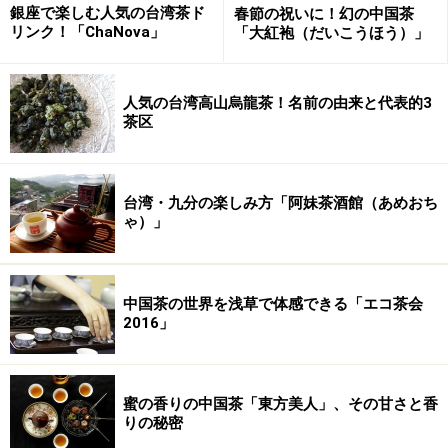
ともあります。それだけに、気に入
い竹製で、見た目
銀座で楽しむ人気の台湾茶ド
春節の祝いに！幻の中国茶
ったものを一本持っていると一生使
もとてもスマー
リンク！「ChaNova」
「大紅袍（だいこうほう）」
うことが出きるという優れもの。
ト。今一番のお気
に入りのタイプで
人気の台湾高山烏龍茶！名前の由来と代表的3
す。
茶区
台湾・九分の楽しみ方「阿妹茶酒館（あめおち
ゃ）」
※記事内容は執筆時点のものです。最新の内容をご確認くださ
い。
※メニューや料金などのデータは、取材時または記事公開時点で
の内容です。
中国茶の世界を浅草で体感できる「エコ茶会
2016」
次のページへ
1
/
2
蜜の香りの中国茶「東方美人」、その甘さと香
りの秘密