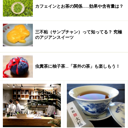
ち手が短いものと
カフェインとお茶の関係……効果や含有量は？
なっています。
三不粘（サンプチャン）って知ってる？ 究極
のアジアンスイーツ
虫糞茶に柚子茶…「茶外の茶」も楽しもう！
台湾などに行くと、ちょっと高級そ
使いやすいといえ
うな中国茶専門店のショーケースの
ば、なんといって
中に仕舞い込まれているのがこの手
もこのタイプ。薄
のタイプ。竹の形を大切に残しなが
くて手にも馴染み
ら、丁寧に手彫りで加工されたも
やすいのでお薦め
の。作家の方が作ったものだとそれ
です。これも非常
だけで数万円もしてしまうというこ
に手に馴染みやす