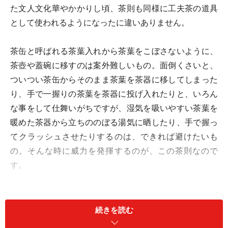
た文人文化華やかかりし頃、茶則も同様に工夫茶の道具
として使われるようになったに違いありません。
茶缶と呼ばれる茶葉入れから茶葉をこぼさないように、
茶壺や蓋碗に移すのは案外難しいもの。面倒くさいと、
ついつい茶缶からそのまま茶葉を茶器に移してしまった
り、手で一握りの茶葉を茶器に投げ入れたりと、いろん
な事をして仕舞いがちですが、湿気を吸いやすい茶葉を
暖めた茶器から立ちののぼる湯気に晒したり、手で握っ
てクラッシュさせたりするのは、できれば避けたいも
の。そんな時に威力を発揮するのが、この茶則なので
す。
▼ 茶則いろいろ
茶則は、様々な素材で作られ、その形もとても多様で
続きを読む
す。いくつかご紹介してみましょう。