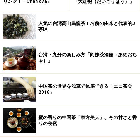
リンク！「ChaNova」
「大紅袍（だいこうほう）」
簡単に言ってしまうと、「べにふうき」に含まれている
カテキンの１種、エピガロカテキン-3-O-（3-O-メチル)
ガレート（EGCG3”Me)（通称メチル化テキン）や抗アレ
人気の台湾高山烏龍茶！名前の由来と代表的3
茶区
ルギー成分のストリクチニンが、花粉症やアトピーなど
のいわゆる「アレルギー症状」に対する改善効果をもつ
ということです。
台湾・九分の楽しみ方「阿妹茶酒館（あめおち
メチル化カテキン の含有量については、右図のように考
ゃ）」
えられています。
凍頂烏龍といわれたのは、青心大有だと思われ
ますが、これをみると、本道はべにふうき、べにほまれだと思われま
す。
中国茶の世界を浅草で体感できる「エコ茶会
2016」
※記事内容は執筆時点のものです。最新の内容をご確認くださ
い。
蜜の香りの中国茶「東方美人」、その甘さと香
※メニューや料金などのデータは、取材時または記事公開時点で
りの秘密
の内容です。