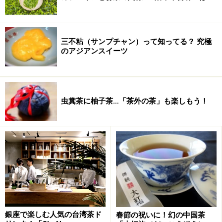
三不粘（サンプチャン）って知ってる？ 究極
のアジアンスイーツ
虫糞茶に柚子茶…「茶外の茶」も楽しもう！
べにふうきが花粉症に効く理由
銀座で楽しむ人気の台湾茶ド
春節の祝いに！幻の中国茶
くわしくは、
このガイド記事
をご覧ください。