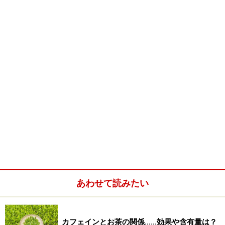
1993年に命名登録された茶葉です。この茶は、もともと
日本の「べにほまれ」と中国系の「ダージリン」を交配
して作られた紅茶用の品種の茶樹です。
べにほまれ自体は、非常に歴史の古いお茶で、日本でも
紅茶を作ろうという試みが行われた昭和初期の時代に、
多田元吉という人がインドから持ち帰った種子を育て、
その何世代目かに出来あがった優良な改良品種です。ア
ッサム種と呼ばれる大きな葉のお茶の木がベースになっ
ており、従来の日本茶に比べてカテキンの含有量が多い
ことから、緑茶としては飲みにくく、紅茶用とされてき
たものでした。
あわせて読みたい
カフェインとお茶の関係……効果や含有量は？