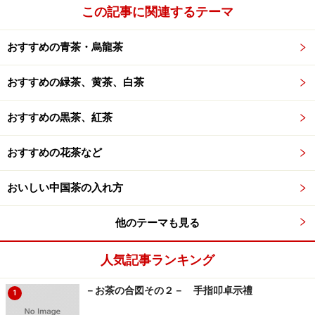
この記事に関連するテーマ
次のページへ
1
/
2
おすすめの青茶・烏龍茶
おすすめの緑茶、黄茶、白茶
おすすめの黒茶、紅茶
おすすめの花茶など
おいしい中国茶の入れ方
他のテーマも見る
人気記事ランキング
－お茶の合図その２－ 手指叩卓示禮
1