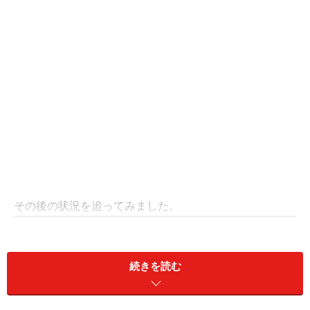
その後の状況を追ってみました。
そもそも「べにふうき」って？
続きを読む
去年の記事にも書きましたが、「べにふうき」は、独立
行政法人 農業技術研究機構 野菜茶業研究所で育成され、