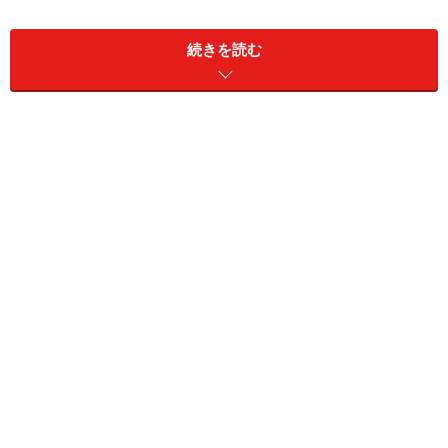
入れやすいとのこと。キャンディより渋みははっきりと
表れ、ほのかな香りとともにいただけるアイスティー。
続きを読む
3位 キャンディ
「クセが無くのみやすい」と中野さん。「茶葉のもつ甘
みがアイスティーで生かされる」のが魅力だと語るのは
水野さん。キャンディは紅茶を冷やしたときにできるク
リームダウンが起こりにくく、紅茶としてアイスティー
にするのに扱いやすいのも特長のひとつ。個性は少ない
ですが、飲みやすさを求めるならキャンディを選びた
い。
ダージリン ファースト フラッシュについては、前回ご紹
介した水出しでの入れ方が簡単にできて、贅沢かつ美
味。ディンブラとキャンディについては水出しにしてし
まうとせっかくの紅茶らしい香りや渋みがない、色の付