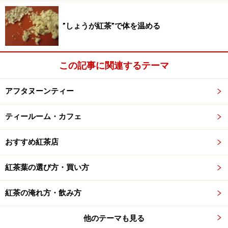
アイスティーを作った後どうしても渋みが強すぎると感
じたら糖分を加えるのもひとつの方法です。カロリーも
”しょうが紅茶”で体を温める
控えめな甘味料をアイスティーに入れても溶けやすくて
便利です。
この記事に関連するテーマ
（注）BOP（ブロークン・オレンジ・ペコー）は紅茶の
製造過程でできる茶葉のサイズ。カットされ比較的細か
アフタヌーンティー
くなっている茶葉。
ティールーム・カフェ
■協力いただいたティーショップ
おすすめ紅茶店
紅茶専門店ティーブレイク
紅茶葉の選び方・買い方
紅茶専門店セレクトショップ
紅茶の淹れ方・飲み方
■関連記事
暑い夏 アイスティーで乗り越えよう
他のテーマも見る