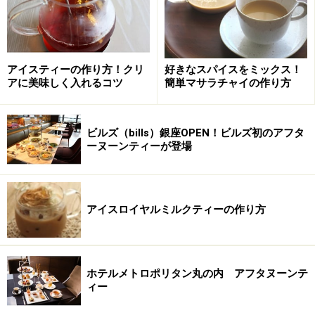
らし時間は茶葉によって異なるために、それぞれの表示
に従ってください。ホットで入れる蒸らし時間より短め
のほうが良いでしょう。
アイスティーの作り方！クリ
好きなスパイスをミックス！
（私はディンブラ、キャンディともにBOPを使いました
アに美味しく入れるコツ
簡単マサラチャイの作り方
が、蒸らし時間は約2分にして、ストレートでいただく
のが一番合っていました。タンニンの渋みを弱めに出し
ビルズ（bills）銀座OPEN！ビルズ初のアフタ
たいのであれば蒸らし時間は2分弱にしてみてくださ
ーヌーンティーが登場
い。）
アイスロイヤルミルクティーの作り方
３．一度別のポットに茶葉を漉しながら注ぎいれた後、
たっぷり氷を入れたグラスに注ぐ。
ホテルメトロポリタン丸の内 アフタヌーンテ
ィー