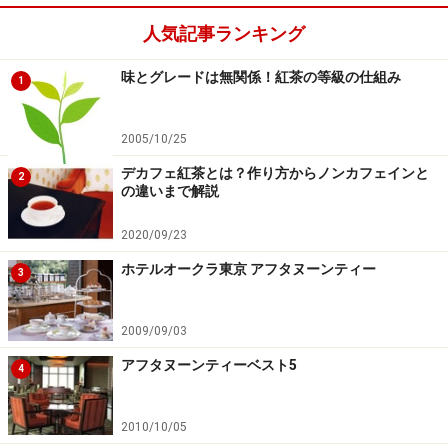
※記事内容は執筆時点のものです。最新の内容をご確認くださ
人気記事ランキング
い。
※メニューや料金などのデータは、取材時または記事公開時点で
の内容です。
味とグレードは無関係！紅茶の等級の仕組み
1
2005/10/25
デカフェ紅茶とは？作り方からノンカフェインと
2
の違いまで解説
2020/09/23
ホテルオークラ東京 アフタヌーンティー
3
2009/09/03
アフタヌーンティーベスト5
4
2010/10/05