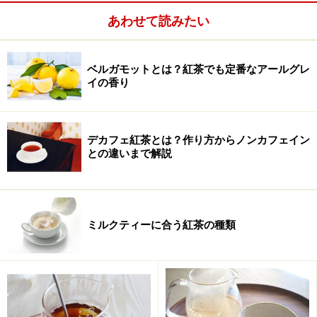
いた水のようになってしまうので、水出しはおすすめで
あわせて読みたい
きません。
ここで基本となるアイスティーの作り方をご紹介しま
す。ディンブラ、キャンディだけでなく他の紅茶でアイ
ベルガモットとは？紅茶でも定番なアールグレ
イの香り
スティーを作る時にも使えるので参考にしてください。
【基本的なアイスティーの作り方】
デカフェ紅茶とは？作り方からノンカフェイン
との違いまで解説
１．茶葉を量る。一人分ティスプーンに軽く１杯。（茶
葉の量は茶葉が大きいOPなどでは中山盛りくらい必
ミルクティーに合う紅茶の種類
要。）
２．ホットで作る半分よりやや多い量の熱湯を注ぐ。蒸