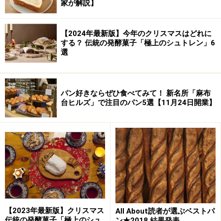
家が解説】
【2024年最新版】今年のクリスマスはどれに
する？ 伝統の発酵菓子「極上のシュトレン」6
選
パン好きならぜひ食べてみて！ 新名所「麻布
台ヒルズ」で注目のパン5選【11月24日開業】
【2023年最新版】クリスマス
All About読者が選ぶベストパ
伝統の発酵菓子「極上のシュ
ン★2018 結果発表