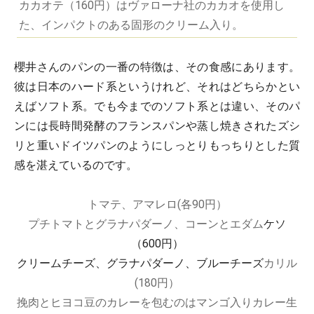
カカオテ（160円）はヴァローナ社のカカオを使用し
た、インパクトのある固形のクリーム入り。
櫻井さんのパンの一番の特徴は、その食感にあります。
彼は日本のハード系というけれど、それはどちらかとい
えばソフト系。でも今までのソフト系とは違い、そのパ
ンには長時間発酵のフランスパンや蒸し焼きされたズシ
リと重いドイツパンのようにしっとりもっちりとした質
感を湛えているのです。
トマテ、アマレロ(各90円）
プチトマトとグラナパダーノ、コーンとエダム
ケソ
（600円）
クリームチーズ、グラナパダーノ、ブルーチーズ
カリル
(180円）
挽肉とヒヨコ豆のカレーを包むのはマンゴ入りカレー生