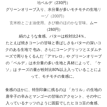
地
ベルデ（230円）
グリーンオリーブ入り、水分量が多いモチモチの生地
リ
ーゾ（200円）
玄米粉とごま油使用。きび糖のほのかな甘味。
ムー
（280円）
絹のような食感。バターは粉対比24％。
たとえば焼きコーンの甘味と香ばしさをバターの深いコ
クのある生地で 包み、さらにコーングリッツとエダムチ
ーズで周りをくるんだ「アマレロ」や グリーンオリーブ
の「ベルデ」は水分量の多い生地と具材によって、「ケ
ソ」は チーズの量が粉対比80%以上入っていることによ
って、モチモチの食感に。
食感のほかに、特別印象に残るのは 「カリル」の生地の
唐辛子の辛みとマンゴーの甘味のアクセント、その中に
入っているナッツのように固茹でしたヒヨコ豆の食感、