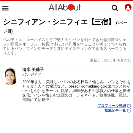
シニフィアン・シニフィエ【三宿】
(2ペー
ジ目)
ペルティエ、ユーハイムなどで魅力的なパンを創ってきた志賀勝栄シェ
フが新店をオープン。特長は体によい作用をすることを考えてつくられ
ているパン。ワインやチーズと共にテイスティングできるスペースもあ
ります。
更新日：
2006年10月27日
清水 美穂子
パン ガイド
2001年より、美味しいパンのある日常の愉しみ、パンとそれを
とりまく人々の物語など、bread+something good(パンと何か
いいもの）をテーマに執筆。興味があるのは職人の仕事と伝統
文化。パンを愉しむ企画のコーディネイト、執筆多数。雑誌、
書籍にて活動中。
プロフィール詳細
執筆記事一覧