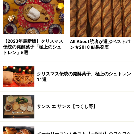
【2023年最新版】クリスマス
All About読者が選ぶベストパ
伝統の発酵菓子「極上のシュ
ン★2018 結果発表
トレン」5選
クリスマス伝統の発酵菓子、極上のシュトレン
11選
サンス エ サンス【つくし野】
ベーカリーコントラスト【大岡山】のワクワク