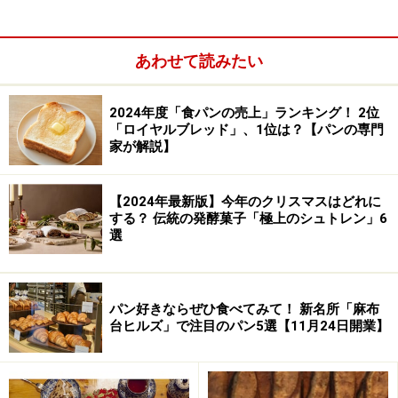
あわせて読みたい
2024年度「食パンの売上」ランキング！ 2位
「ロイヤルブレッド」、1位は？【パンの専門
家が解説】
【2024年最新版】今年のクリスマスはどれに
する？ 伝統の発酵菓子「極上のシュトレン」6
選
パン好きならぜひ食べてみて！ 新名所「麻布
台ヒルズ」で注目のパン5選【11月24日開業】