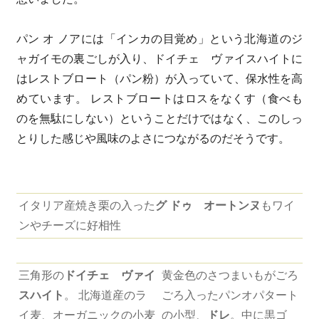
パン オ ノアには「インカの目覚め」という北海道のジ
ャガイモの裏ごしが入り、ドイチェ ヴァイスハイトに
はレストブロート（パン粉）が入っていて、保水性を高
めています。 レストブロートはロスをなくす（食べも
のを無駄にしない）ということだけではなく、このしっ
とりした感じや風味のよさにつながるのだそうです。
イタリア産焼き栗の入った
グ ドゥ オートンヌ
もワイ
ンやチーズに好相性
三角形の
ドイチェ ヴァイ
黄金色のさつまいもがごろ
スハイト
。 北海道産のラ
ごろ入ったパンオパタート
イ麦、オーガニックの小麦
の小型、
ドレ
。中に黒ゴ