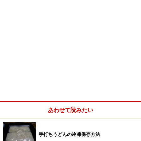
写真は白椿を使ったうどん。
うどん店ルート
【
前場うどん
】
おそらくネット関係のうどん粉取り寄せでは一番便利な
ルートではないだろうか。取り扱いの粉の種類が多いこ
とと小分けの1キロ売り、種類によっては5キロ袋、25キ
ロ袋と対応が細かい。ご主人自身が讃岐うどんメーリン
グリストに入っていてうどんマニアとの交流に力を入れ
ている結果ともいえる。マニア御用達のうどん店、なら
あわせて読みたい
びにうどん粉の入手先といえる。店頭販売、ネット通販
ともに対応してくれる。
手打ちうどんの冷凍保存方法
主な取り扱い小麦粉