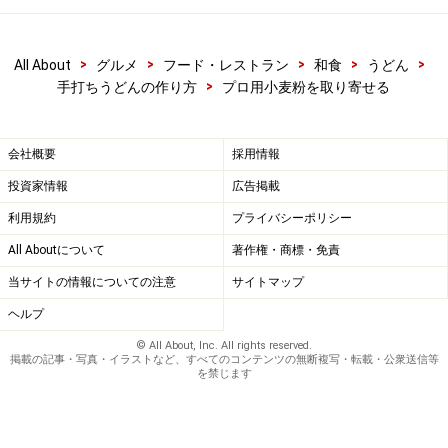
務用なら○香白椿をはじめ20数種類の取り扱いがあると
いう。業務用に関しては要問い合わせ。
>
>
>
>
>
All About
グルメ
フード・レストラン
和食
うどん
>
手打ちうどんの作り方
プロ用小麦粉を取り寄せる
ホクトーこなNET
東京都豊島区南池袋１－15－22
電話:03-3971-7131
会社概要
採用情報
FAX :03-3982-9118
投資家情報
広告掲載
利用規約
プライバシーポリシー
【
木下製粉株式会社
】
All Aboutについて
著作権・商標・免責
坂出の製粉所でブランドは
白バラ、讃岐すずらん
が有
当サイトの情報についての注意
サイトマップ
名。最近ではさぬきの夢2000のブレンドのさくら2000も
ヘルプ
発売
© All About, Inc. All rights reserved.
掲載の記事・写真・イラストなど、すべてのコンテンツの無断複写・転載・公衆送信等
木下製粉小麦粉リスト
を禁じます
〒762-0017 坂出市高屋町 1086-1
電話:0877-47-0811