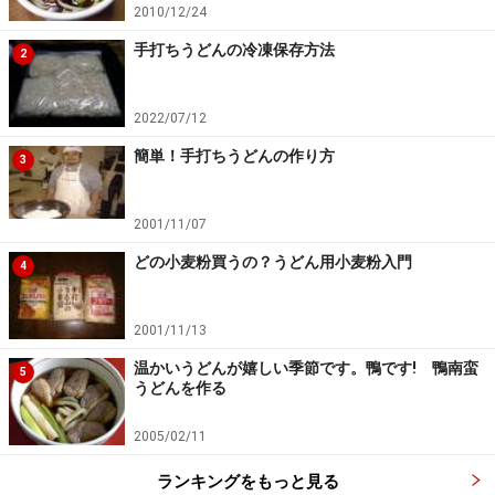
FAX (0877)33-2154
2010/12/24
手打ちうどんの冷凍保存方法
2
【
蕎麦の里
】(古川製粉)
蕎麦粉のネット通販のさきがけで各種蕎麦粉の販売では
2022/07/12
実績がある。うどん粉も1ブランドだが1キロ単位で購入
簡単！手打ちうどんの作り方
3
できる。500グラムの小袋エージレス封入。またうど
ん・ラーメン用打ち粉やラーメン粉も入手できる。
2001/11/07
古川製粉ソバ粉うどん粉リスト
どの小麦粉買うの？うどん用小麦粉入門
4
【
北東製粉株式会社
】
2001/11/13
池袋にある蕎麦の製粉所。石臼挽きに定評がある。蕎麦
温かいうどんが嬉しい季節です。鴨です! 鴨南蛮
5
教室も開催していてリクエストによってはうどん教室も
うどんを作る
あるようだ。
2005/02/11
うどん粉の小売はかなり充実していて
白椿・○香特雀・
めん匠
の1キロ単位の販売を行う。また25キロ単位の業
ランキングをもっと見る