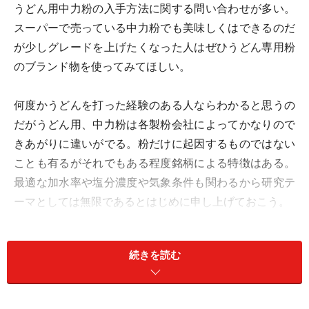
うどん用中力粉の入手方法に関する問い合わせが多い。
スーパーで売っている中力粉でも美味しくはできるのだ
が少しグレードを上げたくなった人はぜひうどん専用粉
のブランド物を使ってみてほしい。
何度かうどんを打った経験のある人ならわかると思うの
だがうどん用、中力粉は各製粉会社によってかなりので
きあがりに違いがでる。粉だけに起因するものではない
ことも有るがそれでもある程度銘柄による特徴はある。
最適な加水率や塩分濃度や気象条件も関わるから研究テ
ーマとしては無限であるとはじめに申し上げておこう。
それでも自分の打ちたい好みの粉を求めて放浪すればそ
続きを読む
れはそれでマニアックでかなり楽しい事になる。
代表的な粉の取り寄せ方と粉の種類などを解説しておき
たい。