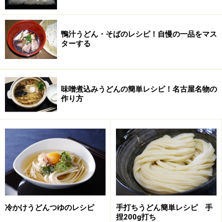
●日清製粉 香特雀・香白椿・金魚
●木下製粉 讃岐すずらん・白バラ・オリーブ
●日讃製粉 緑あひる・緑水晶
鴨汁うどん・そばのレシピ！自慢の一品をマス
ターする
●ニップン めん匠
その他各種 打ち粉 天ぷら粉、強力粉など。
味噌煮込みうどんの簡単レシピ！名古屋名物の
【
日の出製麺所
】
作り方
お取り寄せ通販うどんの人気店、坂出の製麺所だが、最
近小麦粉の通販も始めてくれた。マニア向けというより
業販に近いかもしれないがご主人によると1キロから対
応してくれるとのこと。常時在庫分なら細かな1キロ単
位の対応も可能との返事をいただいている。
余談だが業務用団子の販売や生麺の取り寄せも可能だか
らうどん店開業やうどん居酒屋開業の助けにもなるか
も。
冷かけうどんつゆのレシピ
手打ちうどん簡単レシピ 手
捏200g打ち