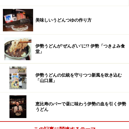
主な取り扱い小麦粉
●日清製粉 香特雀・香浜街道・香白椿・讃岐のめぐみ
（さぬきの夢2000）麺の鄙歌
美味しいうどんつゆの作り方
●吉原食糧 白鳳・白鳳A・讃岐の地粉(さぬきの夢2000)
●木下製粉 さくら2000・讃岐すずらん・白バラ
●日讃製粉 緑あひる
伊勢うどんが"ぜんざい"に!? 伊勢「つきよみ食
堂」
日の出製麺所のサイト
業務用のページから小麦粉のページに進む。
伊勢うどんの伝統を守りつつ新風を吹き込む
「山口屋」
問い合わせ先
(有)日の出製麺所
〒762-0046
恵比寿のバーで昼に味わう伊勢の血を引く伊勢
香川県坂出市富士見町1丁目8-5
うどん
TEL 0877-46-3882
FAX 0877-46-0164