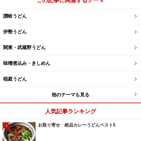
この記事に関連するテーマ
製粉所ルート
讃岐うどん
【
日讃製粉株式会社
】
伊勢うどん
小売対応は自社代表銘柄の
緑あひる
1キロ入り。25キロ
関東・武蔵野うどん
いり業務用。
緑水晶
は25キロ袋のみ。
味噌煮込み・きしめん
業務用販売では各社小麦粉も取り扱い。
稲庭うどん
他のテーマも見る
写真は小分け済み1キロ 緑あひる
人気記事ランキング
問い合わせ先
お取り寄せ 絶品カレーうどんベスト5
〒764-0016 仲多度郡多度津町東浜8-6
1
TEL (0877)33-2151（代）