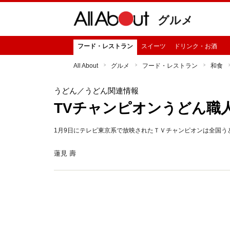
グルメ
フード・レストラン
スイーツ
ドリンク・お酒
All About
グルメ
フード・レストラン
和食
うどん
／うどん関連情報
TVチャンピオンうどん職
1月9日にテレビ東京系で放映されたＴＶチャンピオンは全国う
蓮見 壽