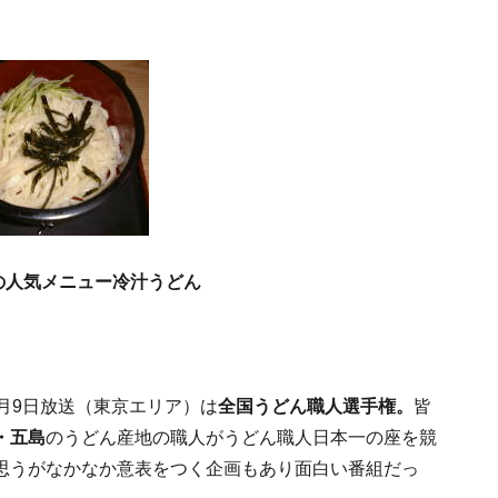
の人気メニュー冷汁うどん
1月9日放送（東京エリア）は
全国うどん職人選手権。
皆
・五島
のうどん産地の職人がうどん職人日本一の座を競
思うがなかなか意表をつく企画もあり面白い番組だっ