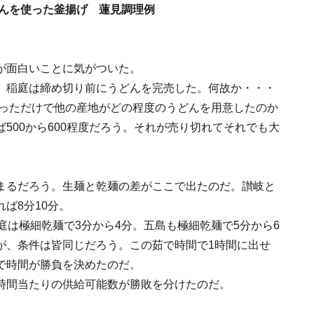
んを使った釜揚げ 蓮見調理例
が面白いことに気がついた。
。稲庭は締め切り前にうどんを完売した。何故か・・・
あっただけで他の産地がどの程度のうどんを用意したのか
500から600程度だろう。それが売り切れてそれでも大
まるだろう。生麺と乾麺の差がここで出たのだ。讃岐と
ば8分10分。
庭は極細乾麺で3分から4分。五島も極細乾麺で5分から6
が、条件は皆同じだろう。この茹で時間で1時間に出せ
で時間が勝負を決めたのだ。
時間当たりの供給可能数が勝敗を分けたのだ。