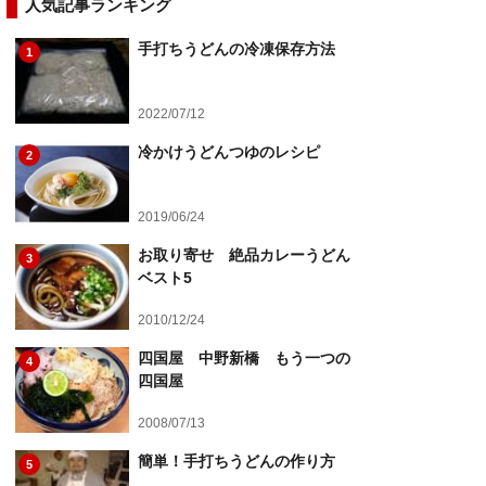
人気記事ランキング
手打ちうどんの冷凍保存方法
1
2022/07/12
冷かけうどんつゆのレシピ
2
2019/06/24
お取り寄せ 絶品カレーうどん
3
ベスト5
2010/12/24
四国屋 中野新橋 もう一つの
4
四国屋
2008/07/13
簡単！手打ちうどんの作り方
5