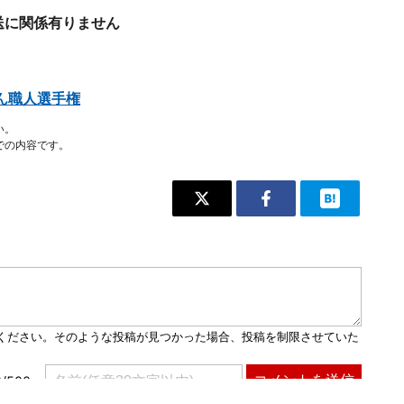
送に関係有りません
ん職人選手権
い。
での内容です。