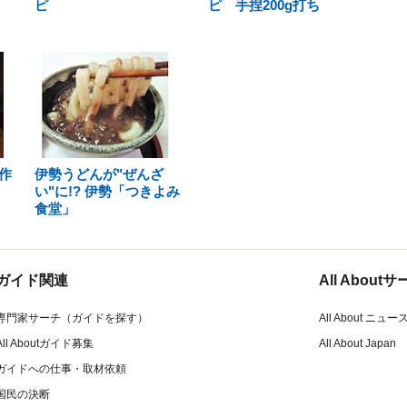
ピ
ピ 手捏200g打ち
作
伊勢うどんが"ぜんざ
い"に!? 伊勢「つきよみ
食堂」
ガイド関連
All Abou
専門家サーチ（ガイドを探す）
All About ニュー
All Aboutガイド募集
All About Japan
ガイドへの仕事・取材依頼
国民の決断