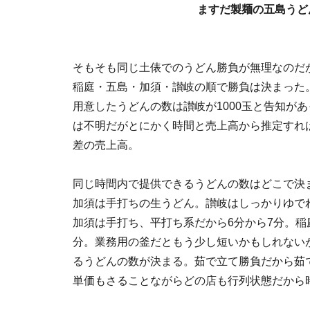
ますだ製麺の五島うど
そもそも同じ土俵でのうどん勝負が無理なのだ
稲庭・五島・加須・讃岐の順で勝負は決まった
用意したうどんの数は讃岐が1000玉と告知が
は不明だがとにかく時間と売上高から推定すれば
差の売上高。
同じ時間内で提供できるうどんの数はどこで決
加須は手打ちの生うどん。讃岐はしっかりゆでれ
加須は手打ち、平打ち系だから6分から7分。稲
分。業務用の釜だともう少し短いかもしれない
るうどんの数が決まる。茹で立て勝負だから茹
単価もさることながらどの店も行列状態だから