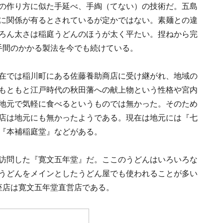
の作り方に似た手延べ、手綯（てない）の技術だ。五島
に関係が有るとされているが定かではない。素麺との違
ろん太さは稲庭うどんのほうが太く平たい。捏ねから完
手間のかかる製法を今でも続けている。
在では稲川町にある佐藤養助商店に受け継がれ、地域の
もともと江戸時代の秋田藩への献上物という性格や宮内
地元で気軽に食べるというものでは無かった。そのため
店は地元にも無かったようである。現在は地元には『七
『本補稲庭堂』などがある。
訪問した『寛文五年堂』だ。ここのうどんはいろいろな
うどんをメインとしたうどん屋でも使われることが多い
座店は寛文五年堂直営店である。