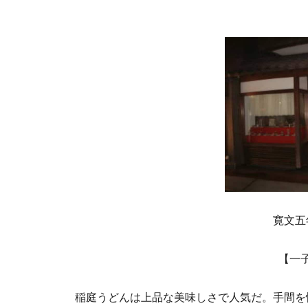
寛文五
【一
稲庭うどんは上品な美味しさで人気だ。手間を