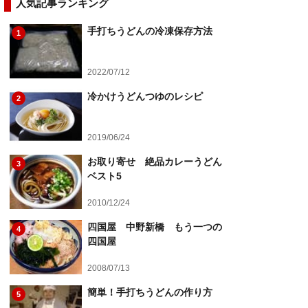
人気記事ランキング
手打ちうどんの冷凍保存方法
1
2022/07/12
冷かけうどんつゆのレシピ
2
2019/06/24
お取り寄せ 絶品カレーうどん
3
ベスト5
2010/12/24
四国屋 中野新橋 もう一つの
4
四国屋
2008/07/13
簡単！手打ちうどんの作り方
5