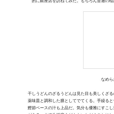
的に銀座店を訪ねてみた。もちろん普通の稲
なめら
干しうどんのざるうどんは見た目も美しくざる
薬味皿と調和した膳としてでてくる。手繰ると
鰹節ベースの汁も上品だ。気分も優雅にすこし