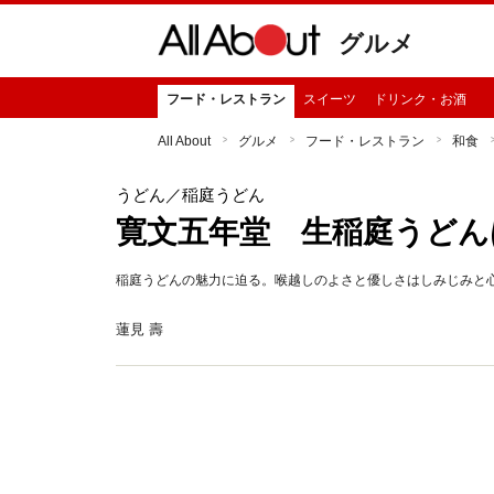
グルメ
フード・レストラン
スイーツ
ドリンク・お酒
All About
グルメ
フード・レストラン
和食
うどん
／稲庭うどん
寛文五年堂 生稲庭うどん
稲庭うどんの魅力に迫る。喉越しのよさと優しさはしみじみと
蓮見 壽