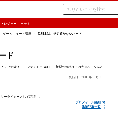
ツ・レジャー
ペット
ゲームニュース講座
DSiLLは、据え置かないハード
ハード
ました。その名も、ニンテンドーDSi LL。新型の特徴はその大きさ、なんと
更新日：2009年11月03日
フリーライターとして活躍中。
プロフィール詳細
執筆記事一覧