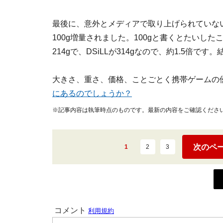
最後に、意外とメディアで取り上げられていない
100g増量されました。100gと書くとたいし
214gで、DSiLLが314gなので、
約1.5倍
です。
大きさ、重さ、価格、ことごとく携帯ゲームの優
にあるのでしょうか？
※記事内容は執筆時点のものです。最新の内容をご確認くださ
次のペ
1
2
3