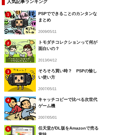
人気記事ランキング
PSPでできることのカンタンな
1
まとめ
2009/05/11
トモダチコレクションって何が
2
面白いの？
2013/04/12
そろそろ買い時？ PSPの愉し
3
い使い方
2007/05/11
キャッチコピーで比べる次世代
4
ゲーム機
2007/05/01
任天堂がDL版をAmazonで売る
5
意味