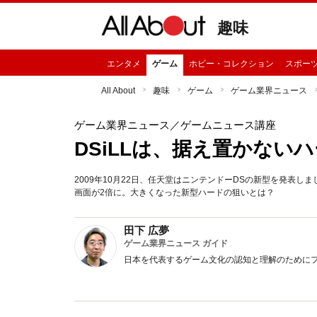
趣味
エンタメ
ゲーム
ホビー・コレクション
スポー
All About
趣味
ゲーム
ゲーム業界ニュース
ゲーム業界ニュース
／ゲームニュース講座
DSiLLは、据え置かない
2009年10月22日、任天堂はニンテンドーDSの新型を発表し
画面が2倍に。大きくなった新型ハードの狙いとは？
田下 広夢
ゲーム業界ニュース ガイド
日本を代表するゲーム文化の認知と理解のために