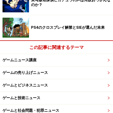
冒頭、少しだけお話しましたが、CEROレーティングにつ
のか？
いてもう少しだけ説明しておきたいと思います。そもそ
も、日本で発売されるコンシューマーゲームというの
は、全てのタイトルに対象年齢があるんですね。それを
PS4のクロスプレイ解禁とSIEが選んだ未来
決めているのが、CERO、正式名称は「特定非営利活動法
人コンピュータエンターテインメントレーティング機
構」これを英語で表現したCOMPUTER
この記事に関連するテーマ
ENTERTAINMENT RATING ORGANIZATIONの頭文字をと
ゲームニュース講座
ってCERO、セロと読みます。
ゲームの売り上げニュース
CEROレーティングには5段階ありまして、全年齢対象の
CERO「A」、12歳以上対象のCERO「B」、15歳以上対象
ゲームとビジネスニュース
のCERO「C」、17歳以上対象のCERO「D」、18歳以上
のみ対象のCERO「Z」。「Z」だけが特殊で、18歳以上
ゲームと技術ニュース
にしか売ってはいけないことになっています。
ゲームと社会問題・犯罪ニュース