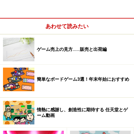
あわせて読みたい
そんな中、非常にユニークな方法で売ろうとしているゲ
ームがあります。バイオハザードの生みの親である三上
ゲーム売上の見方……販売と出荷編
真司氏率いるTango GameWorksが開発を担当し、「The
Elder Scrolls」シリーズや「Fallout」等で海外ゲームフ
ァンに有名なベセスダ・ソフトワークスから発売され
簡単なボードゲーム3選！年末年始におすすめ
る、ホラーゲーム「サイコブレイク」です。対応機種
は、PlayStation3、PlayStation4、Xbox360、Xbox One
の4機種、発売日は2014年10月23日。
情熱に感謝し、創造性に期待する 任天堂とゲ
さて、このタイトル、ホラーゲームということでかなり
ーム動画
過激な表現もありそうなんですが、CEROレーティングは
「D」となっています。しかし、予約をするとついてく