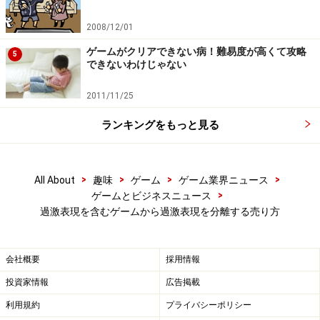
※記事内容は執筆時点のものです。最新の内容をご確認くださ
2008/12/01
い。
ゲームがクリアできない病！難易度が高くて攻略
5
できないわけじゃない
次のページへ
1
/
3
2011/11/25
ランキングをもっと見る
>
>
>
>
All About
趣味
ゲーム
ゲーム業界ニュース
>
ゲームとビジネスニュース
過激表現を含むゲームから過激表現を分離する売り方
会社概要
採用情報
投資家情報
広告掲載
利用規約
プライバシーポリシー