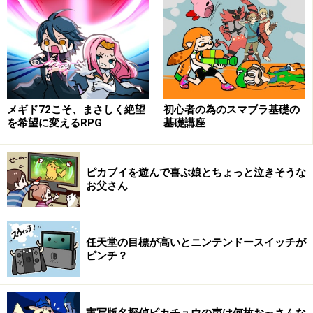
る特典のダウンロードコンテンツによって「Z」相当の
表現のゲームが楽しめる、というんですね。
なんでそんなややこしい売り方をしているんでしょう
か。そもそもゲームのレーティングというのがどういう
メギド72こそ、まさしく絶望
初心者の為のスマブラ基礎の
ものなのかというところから、お話していきたいと思い
を希望に変えるRPG
基礎講座
ます。
ピカブイを遊んで喜ぶ娘とちょっと泣きそうな
お父さん
ゲームのレーティング制度、CEROってなあ
に？
任天堂の目標が高いとニンテンドースイッチが
ピンチ？
血が出るとか、人が死ぬ、とかだけじゃなくて、恋愛とか、
タバコを吸っているなど、色んな要素で判断し、対象年齢を
決めます。
実写版名探偵ピカチュウの声は何故おっさんな