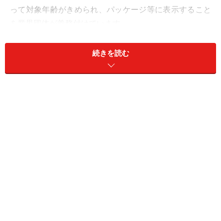
って対象年齢がきめられ、パッケージ等に表示すること
を業界団体が義務付けています。
その中でも、CERO「D」とCERO「Z」というのがとても
続きを読む
重要で、「D」は17歳以上対象、「Z」は18歳以上のみ
対象となり、この1歳の差で様々な制限が課せられま
す。過激な表現のあるゲームは、「D」になるのか「Z」
になるのかで、売り方や、販売本数に大きな差がでま
す。