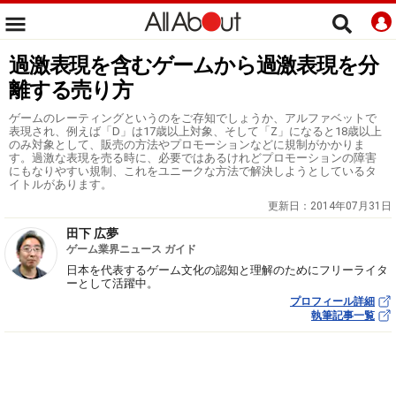
過激表現を含むゲームから過激表現を分
離する売り方
ゲームのレーティングというのをご存知でしょうか、アルファベットで
表現され、例えば「D」は17歳以上対象、そして「Z」になると18歳以上
のみ対象として、販売の方法やプロモーションなどに規制がかかりま
す。過激な表現を売る時に、必要ではあるけれどプロモーションの障害
にもなりやすい規制、これをユニークな方法で解決しようとしているタ
イトルがあります。
更新日：
2014年07月31日
田下 広夢
ゲーム業界ニュース ガイド
日本を代表するゲーム文化の認知と理解のためにフリーライタ
ーとして活躍中。
プロフィール詳細
執筆記事一覧