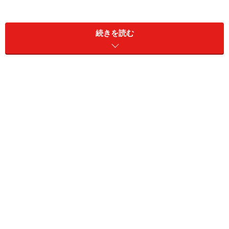
この寒さに災いされたか、優勝記録が低調でしたし、完
続きを読む
走率も昨年比2.5％減と大きく低下して全体で94.5％、フ
ルが94.1％、フルの男子が94.9％、フルの女子は91.1％
という厳しい結果でした。ちなみに2009年は96.6％、好
天に恵まれた2008は97.4％、悪天候だった第1回2007で
も96.3％（いずれもフルマラソン）でした。