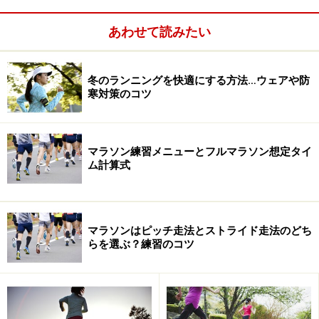
あわせて読みたい
2010年はフルマラソン募集枠を増やしているので、棄権
者数でいうと昨年比でほぼ倍増しています。ただし、棄
冬のランニングを快適にする方法…ウェアや防
権者の増加は天候のせいばかりではなく、フルマラソン
寒対策のコツ
初心者の参加が増えていることにも原因にあると考えら
れます。
マラソン練習メニューとフルマラソン想定タイ
ム計算式
東京マラソンが初マラソン、という方も多かったと思う
のですが、そんな方にはなおのこと楽しいフルマラソン
の旅を経験してほしかったなと思います。泊まりがけで
マラソンはピッチ走法とストライド走法のどち
参加の方や海外から参加の方にも、いい記録といい思い
らを選ぶ？練習のコツ
出を作って欲しかったと思うのですが残念です。
応援の人出も減少でしたが、それでも銀座や浅草はもち
ろん、新宿、品川など悪天候にもかかわらず人垣が幾重