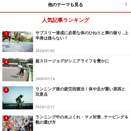
蒸気も一段と白く迫力有り。紙吹雪は花びら型をしている
他のテーマも見る
桜吹雪
人気記事ランキング
スタートだ。新宿の高層ビル群の谷間を走り抜ける
サブスリー達成に必要な体のひねりと脚の振り…上
1
半身は捻らない！
2024/01/02
超スロージョグがシニアライフを豊かに
2
「ダイコン、ガンバレ！」と人気者の大根さん。市ヶ谷で
抜いたが、40km手前あたりで抜き返される。恐るべし特急
2009/07/14
大根
ランニング後の疲労回復法！体や足が重い原因と
3
注意点
2024/12/17
奈良から参加の雷門提灯さん。浅草では大人気だったろう
な
ランニング中の水ぶくれ・マメ対策…テーピング＆
4
靴の選び方