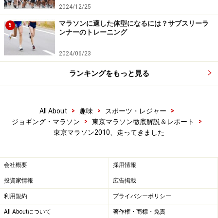
2024/12/25
マラソンに適した体型になるには？サブスリーラ
歩道橋には「8：30～16：25都心部通行止め」の横断幕が。
5
ンナーのトレーニング
ご迷惑をおかけします
2024/06/23
ランキングをもっと見る
東京タワーも次回は東京ツリータワーに首位の座を明け渡
すことに
>
>
>
All About
趣味
スポーツ・レジャー
>
>
ジョギング・マラソン
東京マラソン徹底解説＆レポート
東京マラソン2010、走ってきました
増上寺の先でトップ集団とすれ違い。赤いユニフォームは
国近選手。そのすぐ後後に優勝した藤原正和選手が
会社概要
採用情報
投資家情報
広告掲載
元気をくれるボランティアスタッフ。ありがとう
利用規約
プライバシーポリシー
All Aboutについて
著作権・商標・免責