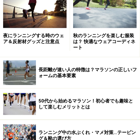
にもなって熱い応援を送ってくれました。
増えた鳴り物応援で元気
夜にランニングする時のウェ
秋のランニングを楽しむ服装
ア＆反射材グッズと注意点
は？ 快適なウェアコーディネ
応援で感じたのが、ガイドもたびたびお願いしている鳴
ート
り物応援の増加です。ホーンや拍子木、バルーンを叩き
合わせるなど音でも応援してくれる方が増えたように感
長距離が速い人の特徴は？マラソンの正しいフ
じました。演奏グループの音も幾分大きく感じたように
ォームの基本要素
思います。ランナーの立場からいうと、音は本当にやる
気を鼓舞するんです。次回はもっともっと音で景気をつ
けてください。
50代から始めるマラソン！初心者でも趣味と
して楽しむメリットとは
ランニング中の水ぶくれ・マメ対策…テーピン
グ＆靴の選び方