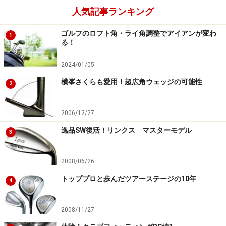
人気記事ランキング
ゴルフのロフト角・ライ角調整でアイアンが変わ
1
る！
2024/01/05
横峯さくらも愛用！超広角ウェッジの可能性
2
2006/12/27
逸品SW復活！リンクス マスターモデル
3
2008/06/26
トッププロと歩んだツアーステージの10年
4
2008/11/27