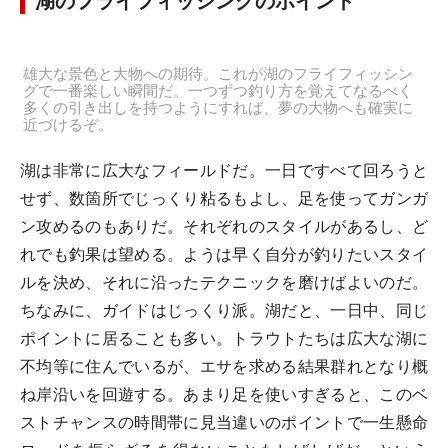
湖のフライフィッシングのポイント
雄大な景色と大物への期待。これが湖のフライフィッシン
グで一番楽しい瞬間だ。一つずつ釣り方を覚えてなるべく
多くの引き出しを持つようにすれば、夢の大物へも確実に
近づけるぞ。
湖は非常に広大なフィールドだ。一日ですべて回ろうと
せず、数箇所でじっくり粘るもよし、足を使ってガンガ
ン攻めるのもありだ。それぞれのスタイルがあるし、ど
れでも釣果は望める。ようは早く自分が釣りたいスタイ
ルを決め、それに沿ったテクニックを磨けばよいのだ。
ちなみに、ガイドはじっくり派。湖だと、一日中、同じ
ポイントに居ることも多い。トラウトたちは広大な湖に
不均等に住んでいるが、エサを求める結果群れとなり概
ね岸沿いを回遊する。あまり足を使いすぎると、このベ
ストチャンスの時間帯に見当違いのポイントで一生懸命