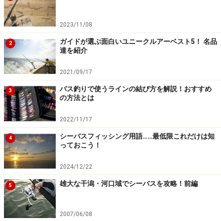
2023/11/08
ガイドが選ぶ面白いユニークルアーベスト5！ 名品
2
達を紹介
2021/09/17
バス釣りで使うラインの結び方を解説！おすすめ
3
の方法とは
2022/11/17
シーバスフィッシング用語……最低限これだけは知
4
っておこう！
2024/12/22
雄大な干潟・河口域でシーバスを攻略！前編
5
2007/06/08