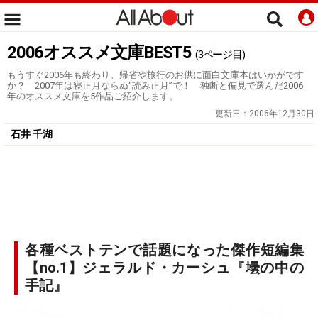
2006オススメ文庫BEST5
(3ページ目)
もうすぐ2006年も終わり。帰省や旅行のお供に面白文庫本はいかがです
か？ 2007年は寝正月ならぬ“読み正月”で！ 独断と偏見で選んだ2006
年のオススメ文庫を5作品ご紹介します。
更新日：
2006年12月30日
石井 千湖
各種ベストテンで話題になった傑作短編集
【no.1】ジェラルド・カーシュ『壜の中の
手記』