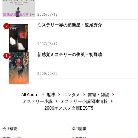
2006/07/13
ミステリー界の超新星・道尾秀介
2
2007/06/12
新感覚ミステリーの俊英・初野晴
3
2009/05/22
>
>
>
>
All About
趣味
エンタメ
書籍・雑誌
>
>
ミステリー小説
ミステリー小説関連情報
2006オススメ文庫BEST5
会社概要
採用情報