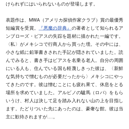
けられずにはいられないものが登場します。
表題作は、MWA（アメリカ探偵作家クラブ）賞の最優秀
短編賞を受賞。
『悪魔の辞典』
の著者として知られるア
ンブローズ・ビアスの失踪を題材に描かれた一編です。
〈私〉がメキシコで行商人から買った壜。その中には、
小さな紙に鉛筆書きされた手記が隠されていました。読
んでみると、書き手はビアスを名乗る老人。自分の周囲
にいる人も、住んでいる国も軽蔑しきった彼は、〈新鮮
な気持ちで憎むものが必要だったから〉メキシコにやっ
てきたのです。彼は憎むことにも疲れ果て、休息をとる
場所を求めていました。アルビノの驢馬（ロバ）をもら
いうけ、村人は決して足を踏み入れない山の上を目指し
ます。たどりついた先にあったのは、豪奢な館。彼は当
主に歓待されますが……。