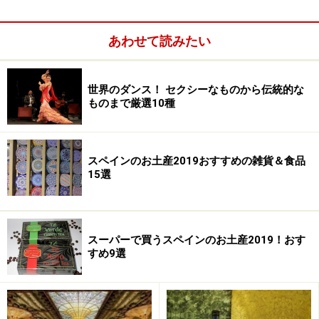
あわせて読みたい
世界のダンス！ セクシーなものから伝統的な
ものまで厳選10種
日本からの直行便が少ないスペイン。イベリア航空の成
スペインのお土産2019おすすめの雑貨＆食品
田ーマドリードが週3便のみあります。不便に感じられ
15選
ることも少なくありませんが、裏を返せば、スペインほ
ど様々な旅行プランの選択肢がある国も多くないので
は？
スーパーで買うスペインのお土産2019！おす
すめ9選
スペイン国内周遊だけでも十分魅力的ですが、飛行機の
トランジットを利用すればヨーロッパのもう1都市に滞
在できるし、海を越えればエキゾチックなモロッコもす