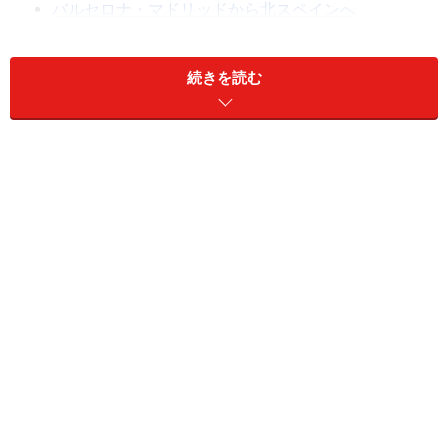
バルセロナ・マドリッドから北スペインへ
バルセロナからバレアス諸島（マジョルカ島、イビ
サ島など）へ
続きを読む
バルセロナ・マドリッドからカナリア諸島（テネリ
フェ島、ランサローテ島など）へ
バルセロナから地中海クルーズ
バルセロナから南フランスへ
ヨーロッパ1都市とバルセロナかマドリッド
スペインからモロッコへ
スペインから南アメリカへ