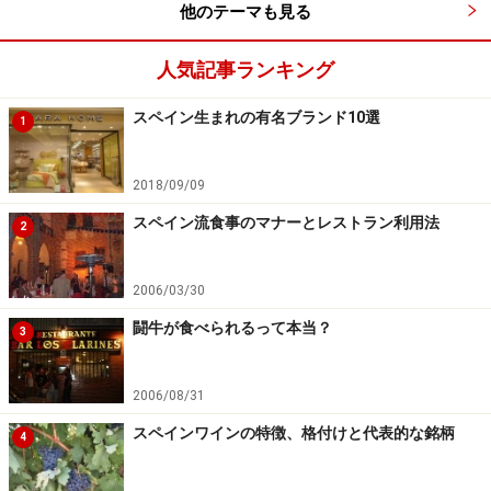
他のテーマも見る
風景が最高です。日本から最低8日は必要なプランでし
ょう。おすすめの時期は、7、８月の真夏以外。バルセ
人気記事ランキング
ロナやマドリードは真夏も楽しめますが、アンダルシア
地方の暑さが厳しいでしょう。
スペイン生まれの有名ブランド10選
1
【参考サイト】
2018/09/09
andalucia.com
（アンダルシア地方の旅行会社のサイ
スペイン流食事のマナーとレストラン利用法
2
ト。バス会社のリストと時刻表なども英語で読め
る）
2006/03/30
闘牛が食べられるって本当？
3
バルセロナ・マドリッドから北スペインへ
2006/08/31
スペインワインの特徴、格付けと代表的な銘柄
4