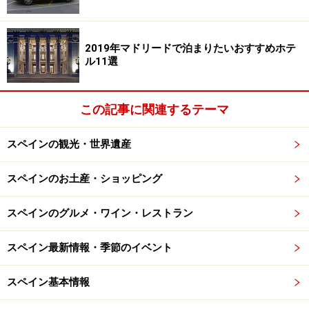
れたいところ。
2019年マドリードで泊まりたいおすすめホテ
おすすめ都市はマドリッドとバルセロナ！
ル11選
南スペインを楽しもう
この記事に関連するテーマ
一面の向日葵畑が車窓から見られるアンダルシア地方
スペインの観光・世界遺産
とにかくスペインを堪能したい人におすすめのコース。
スペインのお土産・ショッピング
まずマドリッドに入り、そこから南スペインアンダルシ
ア地方のコルドバへ特急列車AVEで向かい、コルドバか
スペインのグルメ・ワイン・レストラン
らバスでグラナダへ。グラナダからセビージャへもバス
でアクセスし、セビージャからバルセロナへ飛行機で向
スペイン最新情報・季節のイベント
かい、バルセロナから帰国というルートなら、時間のロ
スペイン基本情報
スは最小限。マドリッドでレンタカーを借りて、南スペ
インを回るのも素敵ですね。初夏なら向日葵畑など車窓