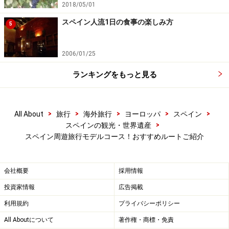
2018/05/01
洗練されたバスク地方の町サン・セバスティアンのコンチャ
海岸
スペイン人流1日の食事の楽しみ方
5
タパスバルやスペインレストランの人気で、日本でも知
2006/01/25
名度が上がりつつある北部のバスク地方。ミシュラン星
付きレストランも多い、スペインきっての美食地方で
ランキングをもっと見る
す。とりわけサン・セバスティアンは、ビーチもあるロ
マンチックな町なので、是非足を運びたいもの。バル巡
>
>
>
>
>
All About
旅行
海外旅行
ヨーロッパ
スペイン
りひとつとっても、スペインで最も楽しい場所の1つ。
>
スペインの観光・世界遺産
他国から乗り継ぎ便は、マドリッドやバルセロナへ向か
スペイン周遊旅行モデルコース！おすすめルートご紹介
うものに比べると少ないので、せっかくならマドリッド
かバルセロナを拠点に、飛行機で北部に移りましょう。
会社概要
採用情報
最低6日あれば、駆け足の旅行ができるはず。このコー
スのおすすめは夏です。
投資家情報
広告掲載
利用規約
プライバシーポリシー
【参考サイト】
All Aboutについて
著作権・商標・免責