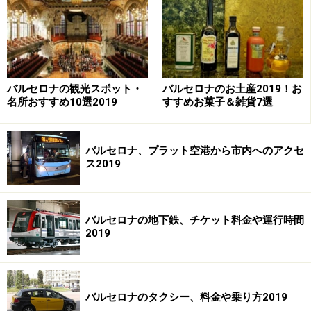
ぐそこ。さらにバルセロナからは国際列車で2時間半も
あれば、そこはもう南フランスです。さらにスペイン人
がリゾートでよく行くキューバやドミニカ共和国などの
カリブの旧植民地や、移民の多い中南米へのフライトも
充実しています。
バルセロナの観光スポット・
バルセロナのお土産2019！お
名所おすすめ10選2019
すすめお菓子＆雑貨7選
まず、スペイン国内の周遊プランから紹介していきます
が、スペイン各地のエリア紹介はこちらの記事をご参考
バルセロナ、プラット空港から市内へのアクセ
に！＞＞＞
スペインのエリアガイド
ス2019
また、ツアーか個人旅行か迷ったら、
スペインツアー
の
ページもご覧ください。
バルセロナの地下鉄、チケット料金や運行時間
2019
おすすめのシーズンは、訪れる地方によって若干異なり
ます。例えば南部は暑いので夏は避けたほうが賢明で
す。またスペイン北部は寒さが厳しいので、ぜひ夏に訪
バルセロナのタクシー、料金や乗り方2019