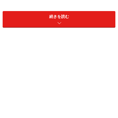
続きを読む
短期の旅行中にサマータイムの開始日や終了日が含まれ
ると少し面倒かもしれません。これらの日々にフライト
の予定がある場合は、要注意です。1時間早く到着する
分には問題ないものの、1時間遅れて到着してしまった
ら大変です。時報でお知らせしてくれるということもな
いので、アナログの時計は各自で忘れずにセットしまし
ょう。