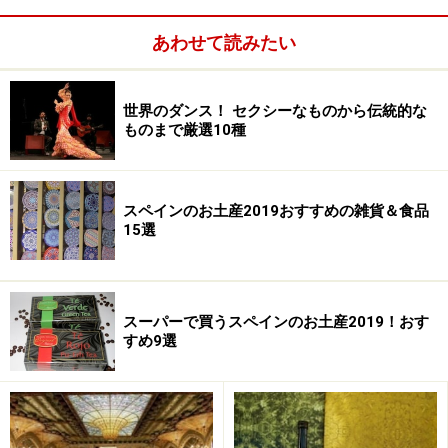
睡眠不足は楽しい旅行の大敵。体調を整えておきましょう
あわせて読みたい
日本ースペイン間のフライトの時間
世界のダンス！ セクシーなものから伝統的な
日本ースペイン間のフライトの時間は、東京（成田国際
ものまで厳選10種
空港）ーマドリード（バラハス国際空港）直行便の場
合、東京発が約14時間、マドリード発が約13時間半。欧
スペインのお土産2019おすすめの雑貨＆食品
州の都市で乗り継ぐ便の場合、乗り継ぎ時間によっても
15選
っと時間がかかります。ドバイなど南回りだとなんと20
時間以上。誰もが時差ボケを感じるはずです。時差ボケ
からの回復は年齢や慣れなど人によって様々。私の場
スーパーで買うスペインのお土産2019！おす
合、年々回復に時間がかかってきていると思います。
すめ9選