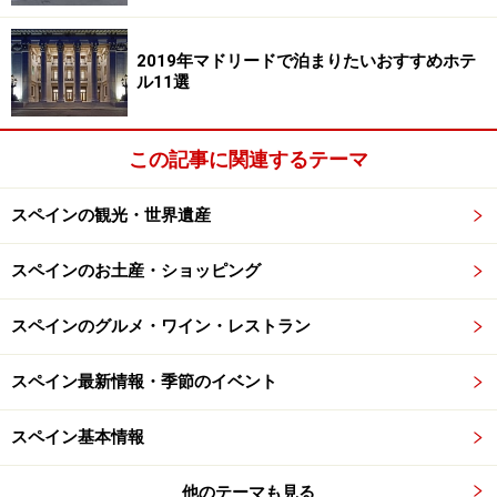
1つは、飛行機の中では現地時間に合わせて眠ること。
できるだけ早く体を現地の時間に合わせるよう努めまし
2019年マドリードで泊まりたいおすすめホテ
ょう。直行便で旅行する人がよく行うと聞くのは、軽い
ル11選
睡眠薬（医師にご相談を）を飲んでフライト中ぐっすり
眠ること。到着時間が夜だとその夜眠れなくなる可能性
この記事に関連するテーマ
があるので、到着時間を見据えて飲むタイミングを考え
る必要はあるでしょう。
スペインの観光・世界遺産
もしひどい時差ボケになってしまったら、最初の数日だ
スペインのお土産・ショッピング
けでもゆったりとしたプランで観光することがおすすめ
です。1日出っ放しで歩き回るのは、時差なしでも疲れ
スペインのグルメ・ワイン・レストラン
るもの。大きく体調を壊してしまっては元も子もないの
で、到着した次の日は朝は遅めから、もしくは昼頃から
スペイン最新情報・季節のイベント
行動、夜も遅くまで動かずに早めにベッドに入りましょ
スペイン基本情報
う。時差の感じ方は個人差が大きいですが、数日ゆった
りリズムを続けられれば早く回復するはずです。
他のテーマも見る