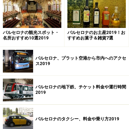
バルセロナの観光スポット・
バルセロナのお土産2019！お
名所おすすめ10選2019
すすめお菓子＆雑貨7選
バルセロナ、プラット空港から市内へのアクセ
ス2019
時差ぼけ対策のコツ！
バルセロナの地下鉄、チケット料金や運行時間
旅行の間中時差ボケでは、体調を崩してしまう恐れもあ
2019
ります。予防、対策をしておきましょう。まず1番の対
策は、旅行前は睡眠時間を十分にとって体力を蓄えてお
くこと。寝だめはできる説とできない説が言われていま
バルセロナのタクシー、料金や乗り方2019
すが、十分は睡眠時間は体調管理に欠かせません。もう