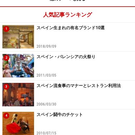
人気記事ランキング
※記事内容は執筆時点のものです。最新の内容をご確認くださ
い。
※海外を訪れる際には最新情報の入手に努め、「
外務省 海外安全
スペイン生まれの有名ブランド10選
1
ホームページ
」を確認するなど、安全確保に十分注意を払ってく
ださい。
2018/09/09
スペイン・バレンシアの火祭り
2
2011/03/05
スペイン流食事のマナーとレストラン利用法
3
2006/03/30
スペイン闘牛のチケット
4
2010/07/15