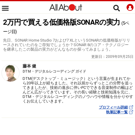
2万円で買える低価格版SONARの実力
(5ペ
ージ目)
先日、SONAR Home Studio 7および7 XLというSONARの低価格版がリリ
ースされていたのをご存知でしょうか？SONAR 8のコア・テクノロジー
を継承したこの製品の実力がどんなものか探ってみましょう。
更新日：
2009年09月25日
藤本 健
DTM・デジタルレコーディング ガイド
DTM(デスクトップ・ミュージック）という言葉が生まれてか
ら20年以上が経ちました。それ以前からずっとこの分野を追っ
てきましたが、技術の進歩に伴いPCでできる音楽制作の幅はど
んどん広がってきています。その長い経験と技術知識を元に、
DTM・デジタルレコーディングのノウハウや情報を分かりやす
くお伝えしていきます。
プロフィール詳細
執筆記事一覧