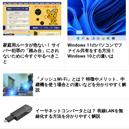
ルの2種類があります。ストレートケーブルはコンピュ
ータとハブなどをつなぐときに使います。
クロスケーブルは、主に2台のコンピュータをケーブル
だけで直結する際に利用します。かつては、ハブ同士な
ど機器の接続に利用されましたが、最近のネットワーク
家庭用ルータが危ない！ サイ
Windows 11のパソコンでフ
バー犯罪の「踏み台」にされ
ァイル共有をする方法！
機器にはAUTO MDI/MDIX機能が装備されているので、
ないために今すぐやるべきこ
Windows 10との違いは
ストレートケーブルが利用できるようになっています。
と
したがって、一般の方がクロスケーブルを必要とするこ
とはほとんど無いといっていいでしょう。
「メッシュWi-Fi」とは？ 特徴やメリット、中
継機を使う場合との違いなどを分かりやすく解
説
筆者は一応、クロスケーブルを持っていますが、2台の
コンピュータをケーブル接続する時以外には、ほとんど
使いません。クロスケーブルは特殊なケーブルなので、
イーサネットコンバータとは？ 有線LANを無
線化する方法を分かりやすく解説
一般の方が使うことはありません。また、旧型のハブで
利用すると接続できないこともありますので、注意して