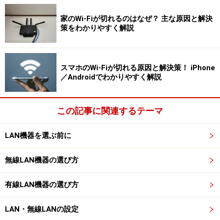
ください。
家のWi-Fiが切れるのはなぜ？ 主な原因と解決
策をわかりやすく解説
LANケーブルの「カテゴリー」に注意
スマホのWi-Fiが切れる原因と解決策！ iPhone
LANケーブルには「カテゴリー」と呼ばれる種類があ
／Androidでわかりやすく解説
り、適合する規格や速度により対応するカテゴリーが異
なります。
この記事に関連するテーマ
現在主流の光1G以上といった環境の場合に適合するの
LAN機器を選ぶ前に
は、カテゴリ5e以上となっています。カテゴリ5eのe
は、「enhanced」の略でカテゴリ5というケーブルより
無線LAN機器の選び方
特性が優れていることを示しています。製品によって
は、「エンハンスド カテゴリ5」と表示してある場合
有線LAN機器の選び方
もありますが、同じものです。
LAN・無線LANの設定
最近はあまり見かけませんが、カテゴリー5のケーブル