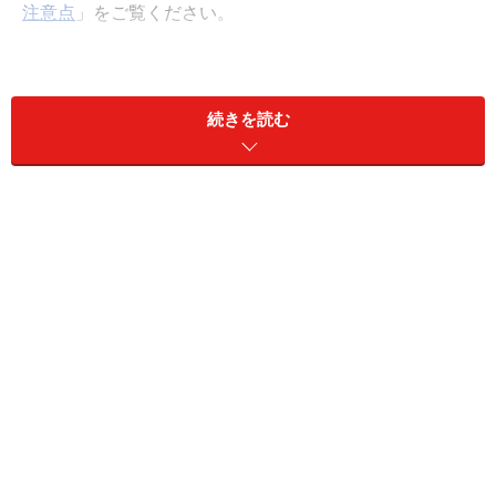
注意点
」をご覧ください。
＜目次＞
ケーブルタイプは「ストレート」と「クロス」の2
続きを読む
種類
LANケーブルの「カテゴリー」に注意
カテゴリーの調べ方
LANケーブルの長さ
多種多様なLANケーブル 強度に注意しよう