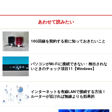
あわせて読みたい
業者にLANケーブルを施工してもらったときの注意
10G回線を契約する前に知っておきたいこと
LANケーブルのタイプは「ストレート」と
「クロス」の2種類
パソコンがWi-Fiに接続できない・検出されな
いときのチェック項目11【Windows】
ネットワークを組むには、LANケーブルが必要です。無
線LANを組むにしても1台は有線で接続した方が設定の際
に便利なので、LANケーブルは用意した方がよいでしょ
インターネットを有線LANで接続する方法！
う。
ルーターが近ければ無線よりも効果的
LANケーブルには、クロスケーブルとストレートケーブ