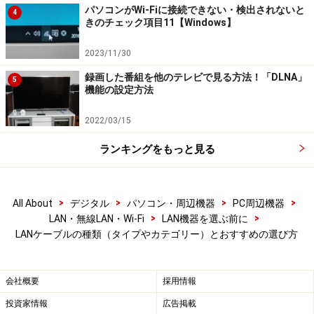
パソコンがWi-Fiに接続できない・検出されないと
4
きます。家庭内で通信用接地を設けることは不可能に近
きのチェック項目11【Windows】
いですので、トラブルを避けるために利用しない方がよ
2023/11/30
いでしょう。
録画した番組を他のテレビで見る方法！「DLNA」
5
機能の設定方法
オーディオメーカーの
linnのサイト
には以下のような記述
があります。
2022/03/15
ランキングをもっと見る
LINN DS、DSMには、カテゴリー7などの、「シ
ールドのあるSTP仕様のLANケーブル」ではな
>
>
>
>
All About
デジタル
パソコン・周辺機器
PC周辺機器
く、シールドの無いUTP仕様のLANケーブル
>
>
LAN・無線LAN・Wi-Fi
LAN機器を選ぶ前に
（カテゴリー6、5e など）を
LANケーブルの種類（タイプやカテゴリー）とおすすめの選び方
お使いください。
シールドのあるLANケーブルを使用した場合、
会社概要
採用情報
ルーター、NAS、PCなどのネットワーク機器、
投資家情報
広告掲載
他のAV機器などとグラウンドが繋がり外来ノイ