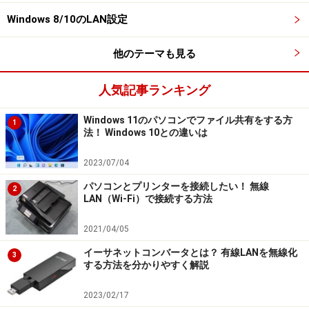
は、100Mbpsに対応するケーブルですから、光1Gといっ
Windows 8/10のLAN設定
た環境で利用すると速度の低下を招きます。
他のテーマも見る
このほかに、カテゴリ6のケーブルがありますが、こち
人気記事ランキング
らでももちろん結構です。価格は少々高くなりますが、
通信速度や対ノイズ性能はカテゴリ5ｅより上となりま
Windows 11のパソコンでファイル共有をする方
1
法！ Windows 10との違いは
す。「LANケーブルが長い。」「ノイズ源の傍に配線せ
ざるを得ない。」といった場合には、これら上位規格の
2023/07/04
ケーブルを利用するとよいでしょう。
パソコンとプリンターを接続したい！ 無線
2
LAN（Wi-Fi）で接続する方法
カテゴリ7のケーブルもありますが、シールドのある
2021/04/05
STPケーブル仕様になっていてシールドがコネクタの金
属部分に接続されています。そのため、ネットワーク機
イーサネットコンバータとは？ 有線LANを無線化
3
する方法を分かりやすく解説
器の筺体が電気的に短絡（ショート）する場合がありま
すので、トラブルなしに利用するには、ゼロボルトの基
2023/02/17
準点となる通信用接地（クリーン接地）が必要となって