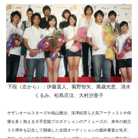
下段（左から）：伊藤直人、菊野智矢、萬歳光恵、清水
くるみ、松島庄汰、大村沙亜子
サザンオールスターズや福山雅治、深津絵里ら人気アーティストや俳
優を多く抱える大手芸能プロダクションのアミューズが、来年の創立
３０周年を記念して開催した全国オーディションの最終審査が先月、