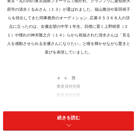
東京・丸の内の東京国際フォーラムで開かれ、グランプリに愛知県大
府市の清水くるみさん（１３）が選ばれました。福山雅治や富田靖子
らを排出してきた同事務所のオーディション…応募６５３６８人の頂
点に立ったのは、女優志望の中学１年生。目標に置く上野樹里（２
１）や憧れの神木隆之介（１４）らから祝福された清水さんは「見る
人を感動させられる女優さんになりたい」と瞳を輝かせながら驚きと
喜びを表現していました。
a u 賞
審査員特別賞
審査員特別賞
萬歳光恵
菊野智矢
大村沙亜子
続きを読む
■au賞：萬歳光恵(ばんざいみつえ)…1989年6月24日生まれ（18歳/高専