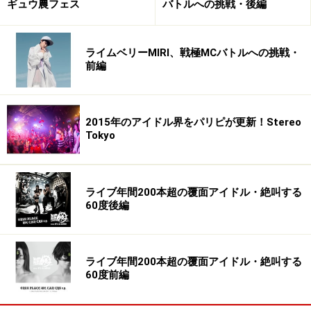
ギュウ農フェス
バトルへの挑戦・後編
１次審査でダンスを披露
２次審査はエチュード
受賞時の１ショット
ライムベリーMIRI、戦極MCバトルへの挑戦・
前編
中学1年生で162cmというバランス良いスタイルと端整な顔立ちはま
さに憧れの女優の中にも入っていた「長澤まさみ」の幼い頃をCOOL
にした感じにも見えインパクトを感じました。可愛くも綺麗な印象で
2015年のアイドル界をパリピが更新！Stereo
顔だけで言うと元SPEEDの島袋寛子（hiro）に感じが似ていると思い
Tokyo
ましたが、3歳からやっているDANCEのキレはhiroも顔負けのレベルだ
ったと思います。「受験で合格した」という設定のエチュードでも女
優としての片鱗は十分に感じ取られました。身長を生かして「ティー
ライブ年間200本超の覆面アイドル・絶叫する
60度後編
ン誌のモデルから女優へ」という長澤まさみ・宮崎あおい的な展開も
あるかも？…劣化時期をいかにクリアーするのかが課題かとは思いま
すが、運動が得意な分あまり問題は無さそうです。このまま色んな意
ライブ年間200本超の覆面アイドル・絶叫する
味で真っ直ぐに成長して欲しいと切に望む新星の登場です。
60度前編