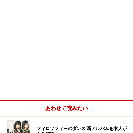
3年生）・北海道出身・オーディション開催中の受け答え時に常に真
っ直ぐ前を見据えて落ち着いてやりとりする姿が印象的でした。まず
はau内動画配信コンテンツ内ドラマデビューが楽しみです。
■審査員特別賞：菊野智矢(きくのともや)…1991年11月18日生まれ（15
歳／高校1年生）・東京都出身・潜在能力は未知数ですが万民受けす
るイケメン度でいうと今回NO.1だとガイドは評価します。しかも東大
を目指す学力だとか…天は二物を与えてしまったようです（笑）。
■審査員特別賞： 大村沙亜子(おおむらさあこ)…1991年8月29日生まれ
（16歳／高校1年生）・沖縄県出身・出場順最後を締めくくった彼女
は沖縄弁が残っているせいか癒し系な感じ。でも中学2年から習って
いるという軽快なDANCEを披露！マルチ女優を目指しているそうで
す。
あわせて読みたい
審査員特別賞
準 グ ラ ン プ リ
グ ラ ン プ リ
フィロソフィーのダンス 新アルバムを本人が