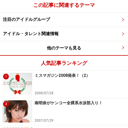
この記事に関連するテーマ
※著作権は撮影者（ガイド）及びオールアバウトに帰属
します。
注目のアイドルグループ
※画像の肖像権は各モデルさん及び、所属事務所に帰属
します。
アイドル・タレント関連情報
※画像の無断使用及び直リンクは営利・非営利を問わず
禁止します。
他のテーマも見る
■
次のページには、あの豪華所属タレント陣が登場しま
人気記事ランキング
す！
ミスマガジン2008発表！（2）
1
※記事内容は執筆時点のものです。最新の内容をご確認くださ
い。
2008/07/28
南明奈がケンコー全裸系水泳部入り！
2
次のページへ
1
/
17
2007/07/29