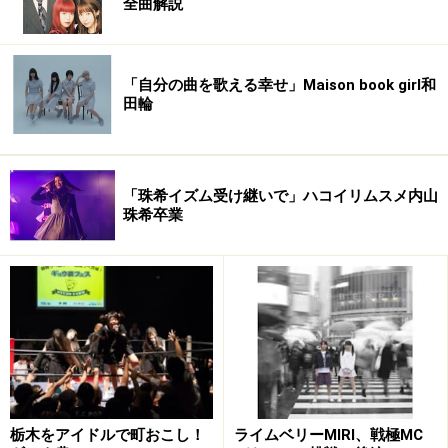
全曲解説
伊藤直人
松島庄汰
清水くるみ
■審査員特別賞：伊藤直人(いとう なおと)…1990年4月18日生まれ（17
「自分の曲を歌える幸せ」Maison book girl和
歳／高校2年生）・愛知県出身・審査では歌を披露し普通にうまかっ
田輪
たので印象に残ったが俳優志望！この風貌で17歳？と一瞬疑る位の雰
囲気を持った高校生でした（運動神経も抜群だとか）。
■準グランプリ：松島庄汰(まつしま しょうた)…1990年12月26日生ま
「珠希イズム受け継いで」ハコイリムスメ内山
れ（16歳／高校2年生）・兵庫県出身・審査では知人の髪の毛をスプ
珠希卒業
レーで立たせるという何とも不思議な腕前を披露するも失敗に終わっ
ていたのですが、審査員には何か来るものを感じたのでしょう。
■グランプリ： 清水くるみ(しみず くるみ)…1994年7月16日生まれ（13
歳／中学1年生）・愛知県出身・中学1年生で162cmというバランス良
いスタイルを生かしたダンスは圧巻！他の誰よりも魅力的な元気ある
ダンスでした。アミューズに期待の新星誕生の瞬間です☆
★ ★ ★ ガイドもくるみちゃんに１票入れておりました ★ ★ ★
栃木をアイドルで町おこし！
ライムベリーMIRI、戦極MC