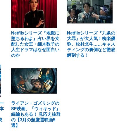
Netflixシリーズ『地獄に
Netflixシリーズ『九条の
堕ちるわよ』占い界を支
大罪』が大人気！柳楽優
配した女王・細木数子の
弥、松村北斗……キャス
人生ドラマはなぜ面白い
ティングの裏側など徹底
のか
解剖する！
ー
ライアン・ゴズリングの
本
SF映画、『ウィキッド』
続編もある！ 見応え抜群
映
の【3月の超厳選映画5
選】