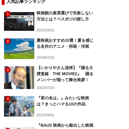
人気記事ランキング
映画館の座席選びで失敗しない
1
方法とは？ベスポジの探し方
2022/02/02
夏映画おすすめ10選！夏を感じ
2
る名作のアニメ・邦画・洋画
2019/07/24
【いかりやさん追悼】『踊る大
3
捜査線 THE MOVIE2』 踊る
メンバーが揃って舞台挨拶！
2003/07/20
『君の名は。』みたいな映画
4
は？きっとハマる10の作品
2022/09/01
『BAUS 映画から船出した映画