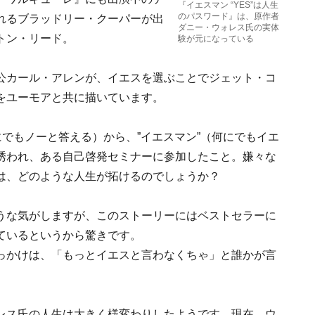
『イエスマン “YES”は人生
のパスワード』は、原作者
れるブラッドリー・クーパーが出
ダニー・ウォレス氏の実体
トン・リード。
験が元になっている
公カール・アレンが、イエスを選ぶことでジェット・コ
をユーモアと共に描いています。
にでもノーと答える）から、”イエスマン”（何にでもイエ
誘われ、ある自己啓発セミナーに参加したこと。嫌々な
は、どのような人生が拓けるのでしょうか？
うな気がしますが、このストーリーにはベストセラーに
ているというから驚きです。
っかけは、「もっとイエスと言わなくちゃ」と誰かが言
レス氏の人生は大きく様変わりしたようです。現在、ウ