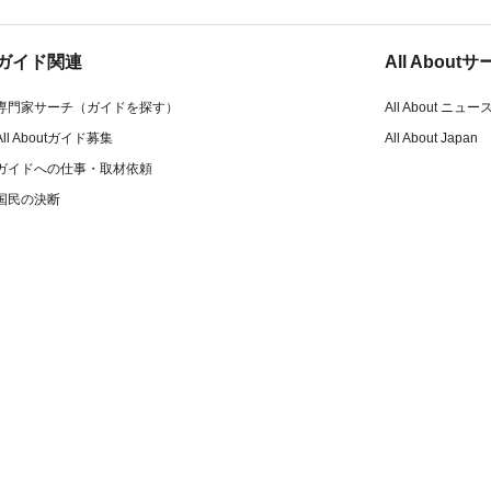
ガイド関連
All Abou
専門家サーチ（ガイドを探す）
All About ニュー
All Aboutガイド募集
All About Japan
ガイドへの仕事・取材依頼
国民の決断