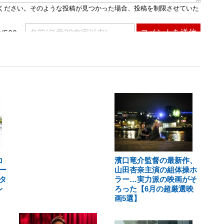
コ
濱口竜介監督の最新作、
ー
山田杏奈主演の組体操ホ
タ
ラー…実力派の映画がそ
レ
ろった【6月の超厳選映
画5選】