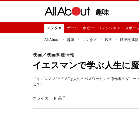
趣味
エンタメ
ゲーム
ホビー・コレクション
スポー
All About
趣味
エンタメ
映画
映画関連情
映画
／映画関連情報
イエスマンで学ぶ人生に魔
『イエスマン “ＹＥＳ”は人生のパスワード』の原作者のダニ
は？！
オライカート 昌子