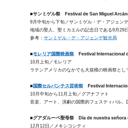
■サンミゲル祭 Festival de San Miguel Arcán
9月中旬から下旬／サンミゲル・デ・アジェ
地域の聖人、聖ミカエルの記念日である9月29
参考：
サンミゲル・デ・アジェンデ観光局
■
モレリア国際映画祭
Festival Internacional d
10月上旬／モレリア
ラテンアメリカのなかでも大規模の映画祭とし
■
国際セルバンテス芸術祭
Festival Internacio
10月中旬から11月上旬／グアナファト
音楽、アート、演劇の国際的フェスティバル。
■グアダルーペ聖母祭 Día de nuestra señora d
12月12日／メキシコシティ