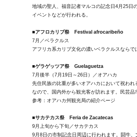
地域の聖人、福音記者マルコの記念日4月25日
イベントなどが行われる。
■アフロカリブ祭 Festival afrocaribeño
7月／ベラクルス
アフリカ系カリブ文化の濃いベラクルスならで
■ゲラゲッツア祭 Guelaguetza
7月後半（7月19日～26日）／オアハカ
先住民族の比重が多いオアハカにおいて祝われ
なので、国内外から観光客が訪れます。民芸品
参考：オアハカ州観光局の紹介ページ
■サカテカス祭 Feria de Zacatecas
9月上旬から下旬／サカテカス
9月8日の市制記念日周辺に行われます。闘牛