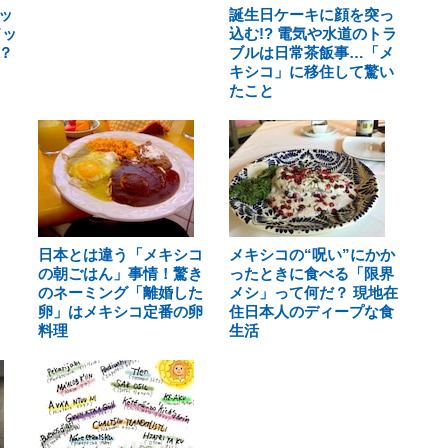
ッ
誕生日ケーキに顔を突っ
ドッ
込む!? 電気や水道のトラ
？
ブルは日常茶飯事…「メ
キシコ」に移住して驚い
たこと
日本とは違う「メキシコ
メキシコの“呪い”にかか
の朝ごはん」事情！驚き
ったときに食べる「限界
のネーミング「離婚した
メシ」って何だ？ 現地在
卵」はメキシコ定番の卵
住日本人のディープな食
料理
生活