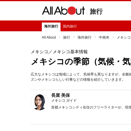
旅行
海外旅行
国内旅行
All About
旅行
海外旅行
中南米
メキシコ
メキシコ
／メキシコ基本情報
メキシコの季節（気候・気
広大なメキシコは地域によって、気候帯も異なりますが、全般
ズンやメキシコらしい行事などの情報を紹介していきます。
長屋 美保
メキシコ ガイド
首都メキシコシティ在住のフリーライターが、現