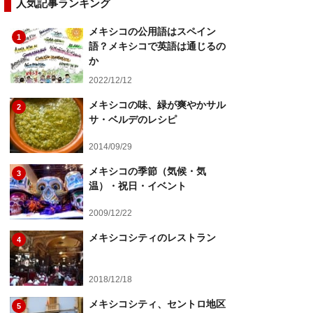
人気記事ランキング
メキシコの公用語はスペイン
1
語？メキシコで英語は通じるの
か
2022/12/12
メキシコの味、緑が爽やかサル
2
サ・ベルデのレシピ
2014/09/29
メキシコの季節（気候・気
3
温）・祝日・イベント
2009/12/22
メキシコシティのレストラン
4
2018/12/18
メキシコシティ、セントロ地区
5