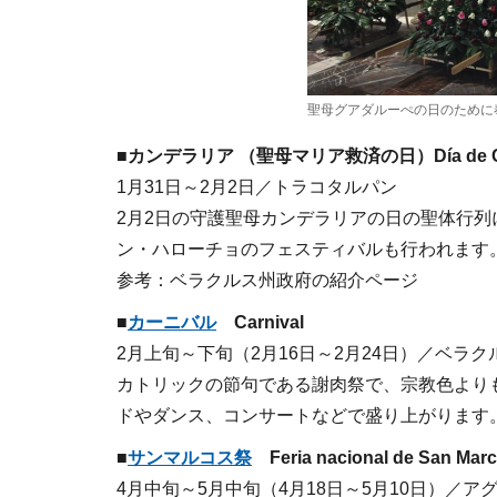
聖母グアダルーぺの日のために
■カンデラリア
（聖母マリア救済の日
）
Día de 
1月31日～2月2日／トラコタルパン
2月2日の守護聖母カンデラリアの日の聖体行
ン・ハローチョのフェスティバルも行われます
参考：ベラクルス州政府の紹介ページ
■
カーニバル
Carnival
2月上旬～下旬（2月16日～2月24日）／ベラク
カトリックの節句である謝肉祭で、宗教色より
ドやダンス、コンサートなどで盛り上がります
■
サンマルコス祭
Feria nacional de San Mar
4月中旬～5月中旬（4月18日～5月10日）／