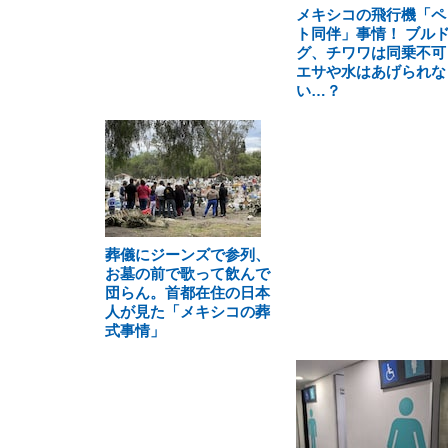
メキシコの飛行機「ペ
ト同伴」事情！ ブル
グ、チワワは同乗不可
エサや水はあげられな
い…？
葬儀にジーンズで参列、
お墓の前で歌って飲んで
団らん。首都在住の日本
人が見た「メキシコの葬
式事情」