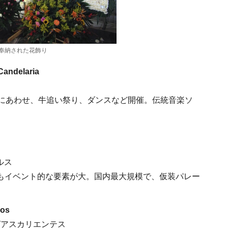
奉納された花飾り
Candelaria
列にあわせ、牛追い祭り、ダンスなど開催。伝統音楽ソ
。
ルス
もイベント的な要素が大。国内最大規模で、仮装パレー
。
cos
アグアスカリエンテス