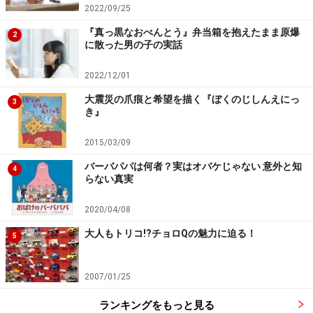
2022/09/25
『真っ黒なおべんとう』弁当箱を抱えたまま原爆
2
に散った男の子の実話
2022/12/01
大震災の爪痕と希望を描く『ぼくのじしんえにっ
3
き』
2015/03/09
バーバパパは何者？実はオバケじゃない 意外と知
4
らない真実
2020/04/08
大人もトリコ!?チョロQの魅力に迫る！
5
2007/01/25
ランキングをもっと見る