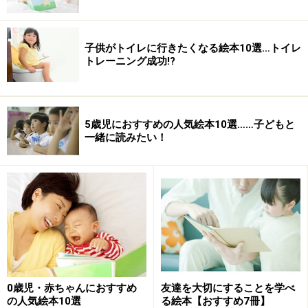
作：柳原良平
出版社：こぐま社
子供がトイレに行きたくなる絵本10選…トイレ
出版年：1988.01
トレーニング成功!?
価格：840円（税込）
>>第9位『100万回生きたねこ』
5歳児におすすめの人気絵本10選……子どもと
※記事内容は執筆時点のものです。最新の内容をご確認くださ
一緒に読みたい！
い。
次のページへ
1
/
10
0歳児・赤ちゃんにおすすめ
友達を大切にすることを学べ
の人気絵本10選
る絵本【おすすめ7冊】