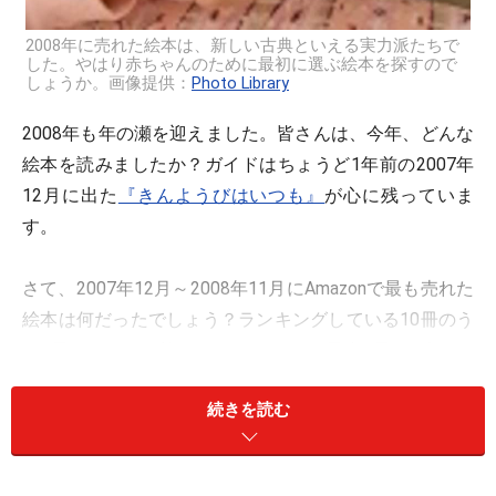
2008年に売れた絵本は、新しい古典といえる実力派たちで
した。やはり赤ちゃんのために最初に選ぶ絵本を探すので
しょうか。画像提供：
Photo Library
2008年も年の瀬を迎えました。皆さんは、今年、どんな
絵本を読みましたか？ガイドはちょうど1年前の2007年
12月に出た
『きんようびはいつも』
が心に残っていま
す。
さて、2007年12月～2008年11月にAmazonで最も売れた
絵本は何だったでしょう？ランキングしている10冊のう
ち8冊はおそらく皆さんおなじみ、10冊中8冊は1歳くら
いの「ファースト絵本」にふさわしい作品です。お子さ
続きを読む
んが生まれ、一緒に楽しむために良い絵本を探そうとす
るパパやママの一生懸命な顔が目に浮かぶようです。