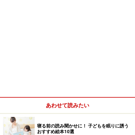
注目のランキング第10位『かおかおどんな
かお』
画像をクリックすると次のページにいきます。
ここで購入！
たのしいかお、ないたかお、あまーいかお、からいか
お。シンプルな形と表情で、様々な「かお」を描き出し
ます。図形的な顔をひとつひとつゆっくり眺めて、子ど
もと一緒に楽しみたい絵本です。柳原良平は、デザイン
系から絵本も制作されている画家で、大の船好きで有名
あわせて読みたい
です。『かおかおどんなかお』は、ポスターを見るよう
な絵に、一瞬を見せる強さが感じられます。
寝る前の読み聞かせに！ 子どもを眠りに誘う
おすすめ絵本10選
■『かおかおどんなかお』